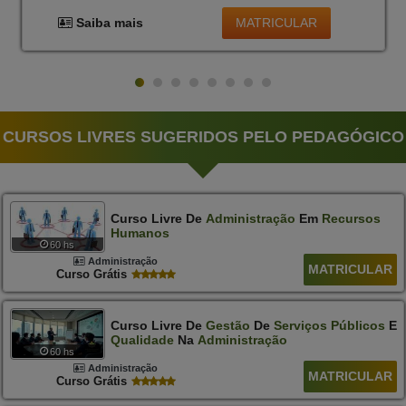
MATRICULAR
Saiba mais
CURSOS LIVRES SUGERIDOS PELO PEDAGÓGICO
Curso Livre De
Administração
Em
Recursos
Humanos
60 hs
Administração
MATRICULAR
Curso Grátis
Curso Livre De
Gestão
De
Serviços
Públicos
E
Qualidade
Na
Administração
60 hs
Administração
MATRICULAR
Curso Grátis