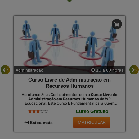
‹
›
Administração
10 a 60 horas
Curso Livre de Administração em
Recursos Humanos
Aprofunde Seus Conhecimentos com o
Curso Livre de
Administração em Recursos Humanos
da WR
Educacional. Este Curso É Fundamental para Quem
Busca Desenvolver Habilidades Essenciais na Gestão de
Curso Gratuito
Pessoas e Melhorar Suas Perspectivas no Mercado de
Trabalho. os Módulos São Desenhados para Ensinar
Técnicas Eficazes de Recrutamento, Seleção,
MATRICULAR
Saiba mais
Treinamento e Retenção de Talentos. ao Concluir o
Curso, Há a Opção de Obter Um Certificado Válido em
Todo o Brasil por Uma Pequena Taxa.