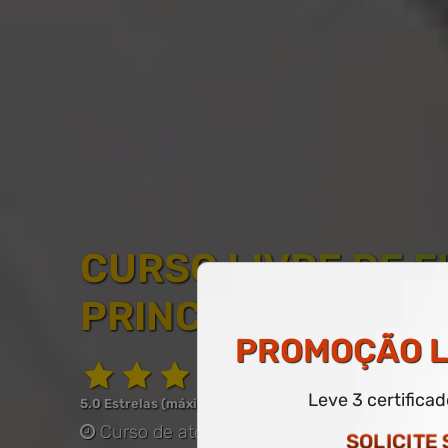
CURSO LIVRE DE 
PRINCÍPIOS ADMIN
PROMOÇÃO
L
Leve 3 certifica
5.0 Estrelas (máximo de 5.0)
Curso de até 30 horas
-
COM CERTIFICAD
SOLICITE