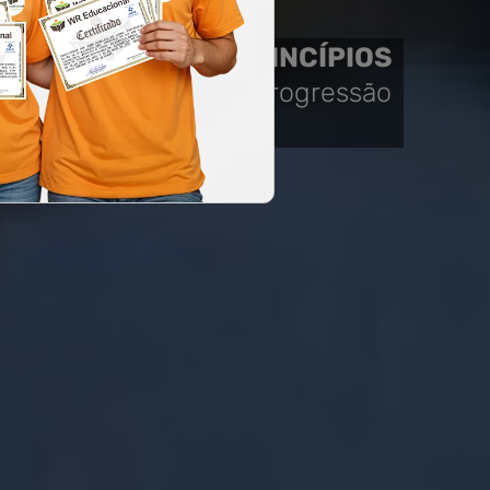
BLICA E DOS PRINCÍPIOS
mo provas de títulos, progressão