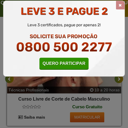
QUEM SOLICITOU ESTE CURSO LIVRE, SOLICITOU
LEVE 3 E PAGUE 2
TAMBÉM
Leve 3 certificados, pague por apenas 2!
SOLICITE SUA PROMOÇÃO
0800 500 2277
QUERO PARTICIPAR
Técnicas Profissionais
10 a 20 horas
Curso Livre de Corte de Cabelo Masculino
Curso Gratuito
MATRICULAR
Saiba mais