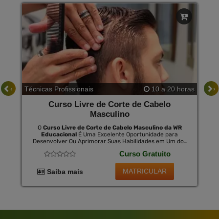
‹
›
Técnicas Profissionais
10 a 20 horas
Curso Livre de Corte de Cabelo
Masculino
O
Curso Livre de Corte de Cabelo Masculino da WR
Educacional
É Uma Excelente Oportunidade para
Desenvolver Ou Aprimorar Suas Habilidades em Um dos
Ramos Mais Criativos e Demandados da Beleza.
Curso Gratuito
Aprenda com Especialistas do Setor e Adquira
Conhecimentos Práticos e Teóricos Que Irão Capacitar
Você a Executar Diversos Estilos e Cortes. Este Curso É
MATRICULAR
Saiba mais
a Porta de Entrada para Um Campo Emocionante e
Rentável, e ao Concluí-Lo, Você Pode Optar por Adquirir
Um Certificado Válido em Todo o Brasil por Uma
Pequena Taxa.