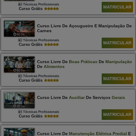
Técnicas Profissionais
MATRICULAR
Curso Grátis
Curso Livre De Açougueiro E Manipulação De
Carnes
60 hs
Técnicas Profissionais
MATRICULAR
Curso Grátis
Curso Livre De
Boas
Práticas
De
Manipulação
De
Alimentos
60 hs
Técnicas Profissionais
MATRICULAR
Curso Grátis
Curso Livre De
Auxiliar
De Serviços
Gerais
40 hs
Técnicas Profissionais
MATRICULAR
Curso Grátis
Curso Livre De
Manutenção
Elétrica
Predial
E