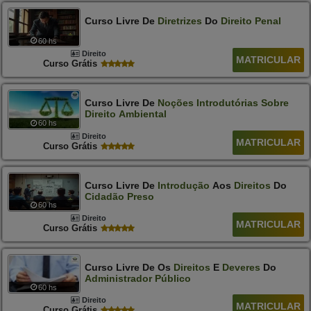
Curso Livre De
Diretrizes
Do
Direito
Penal
60 hs
Direito
MATRICULAR
Curso Grátis
Curso Livre De
Noções
Introdutórias
Sobre
Direito
Ambiental
60 hs
Direito
MATRICULAR
Curso Grátis
Curso Livre De
Introdução
Aos
Direitos
Do
Cidadão
Preso
60 hs
Direito
MATRICULAR
Curso Grátis
Curso Livre De Os
Direitos
E
Deveres
Do
Administrador
Público
60 hs
Direito
MATRICULAR
Curso Grátis