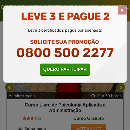
Entre Outros Exemplos.
QUEM SOLICITOU ESTE CURSO LIVRE, SOLICITOU
LEVE 3 E PAGUE 2
TAMBÉM
Leve 3 certificados, pague por apenas 2!
SOLICITE SUA PROMOÇÃO
0800 500 2277
QUERO PARTICIPAR
Administração
10 a 60 horas
Curso Livre de Psicologia Aplicada a
Administração
Curso Gratuito
MATRICULAR
Saiba mais