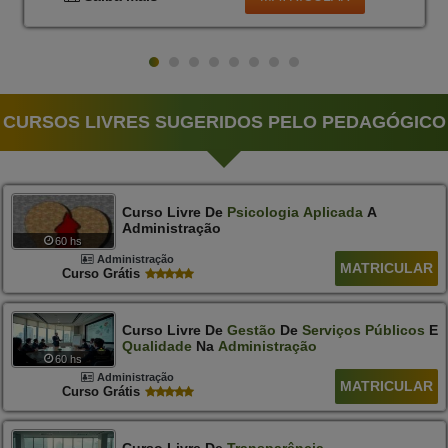
CURSOS LIVRES SUGERIDOS PELO PEDAGÓGICO
Curso Livre De
Psicologia
Aplicada
A
Administração
60 hs
Administração
MATRICULAR
Curso Grátis
Curso Livre De
Gestão
De
Serviços
Públicos
E
Qualidade
Na
Administração
60 hs
Administração
MATRICULAR
Curso Grátis