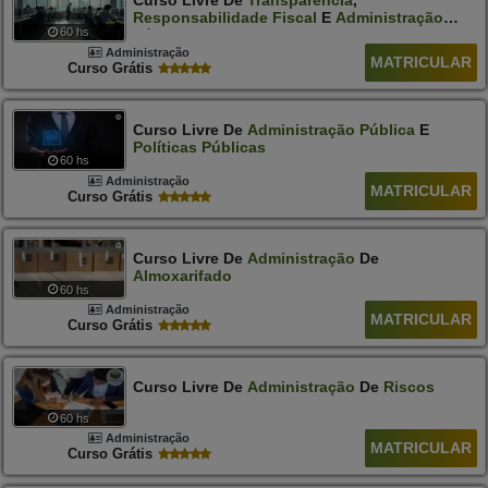
Curso Livre De
Transparência
,
Responsabilidade
Fiscal
E
Administração
60 hs
Pública
Administração
MATRICULAR
Curso Grátis
Curso Livre De
Administração
Pública
E
Políticas
Públicas
60 hs
Administração
MATRICULAR
Curso Grátis
Curso Livre De
Administração
De
Almoxarifado
60 hs
Administração
MATRICULAR
Curso Grátis
Curso Livre De
Administração
De
Riscos
60 hs
Administração
MATRICULAR
Curso Grátis