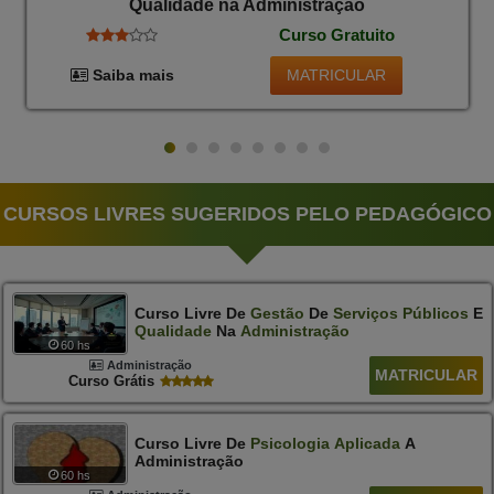
Qualidade na Administração
Curso Gratuito
MATRICULAR
Saiba mais
CURSOS LIVRES SUGERIDOS PELO PEDAGÓGICO
Curso Livre De
Gestão
De
Serviços
Públicos
E
Qualidade
Na
Administração
60 hs
Administração
MATRICULAR
Curso Grátis
Curso Livre De
Psicologia
Aplicada
A
Administração
60 hs