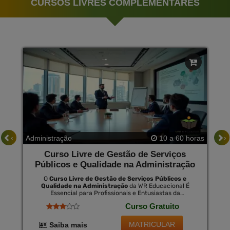
CURSOS LIVRES COMPLEMENTARES
‹
›
Administração
10 a 60 horas
Curso Livre de Gestão de Serviços
Públicos e Qualidade na Administração
O
Curso Livre de Gestão de Serviços Públicos e
Qualidade na Administração
da WR Educacional É
Essencial para Profissionais e Entusiastas da
Administração Pública Que Desejam Ampliar Suas
Curso Gratuito
Competências em Liderança e Gestão de Qualidade.
Este Curso Oferece Uma Análise Aprofundada das
Práticas Administrativas e Estratégias para Otimizar o
MATRICULAR
Saiba mais
Desempenho dos Serviços Públicos. ao Completar o