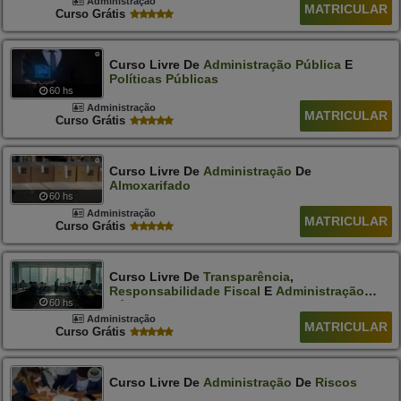
Administração
MATRICULAR
Curso Grátis
Curso Livre De
Administração
Pública
E
Políticas
Públicas
60 hs
Administração
MATRICULAR
Curso Grátis
Curso Livre De
Administração
De
Almoxarifado
60 hs
Administração
MATRICULAR
Curso Grátis
Curso Livre De
Transparência
,
Responsabilidade
Fiscal
E
Administração
60 hs
Pública
Administração
MATRICULAR
Curso Grátis
Curso Livre De
Administração
De
Riscos