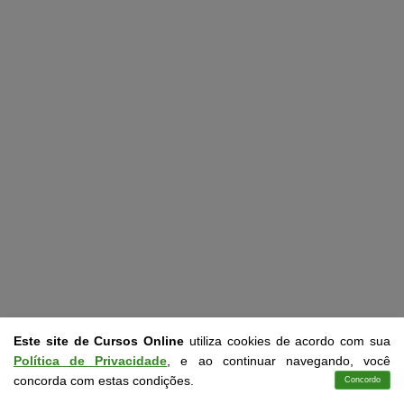
Este site de Cursos Online
utiliza cookies de acordo com sua
Política de Privacidade
, e ao continuar navegando, você
concorda com estas condições.
Concordo
Cursos
Aplicativo
Login
Contato
CURSOS DE NR GRATUITOS COM