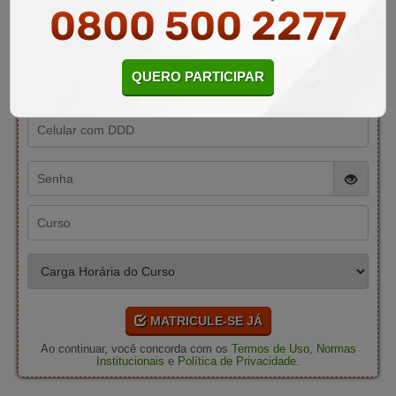
0800 500 2277
QUERO PARTICIPAR
MATRICULE-SE JÁ
Ao continuar, você concorda com os
Termos de Uso
,
Normas
Institucionais
e
Política de Privacidade
.