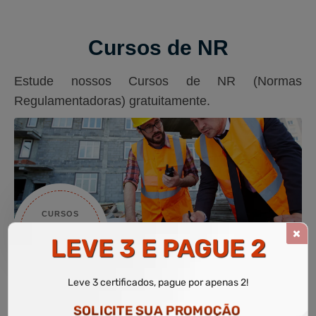
Cursos de NR
Estude nossos Cursos de NR (Normas
Regulamentadoras) gratuitamente.
CURSOS
NR
LEVE 3 E PAGUE 2
VÁLIDOS
Leve 3 certificados, pague por apenas 2!
SOLICITE SUA PROMOÇÃO
Faça sua Matrícula Gratuita.