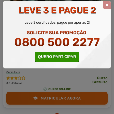
LEVE 3 E PAGUE 2
Leve 3 certificados, pague por apenas 2!
SOLICITE SUA PROMOÇÃO
0800 500 2277
Logística
10 a 60 horas
QUERO PARTICIPAR
Desembaraço Aduaneiro
Curso Livre
Curso
Gratuito
3,0 · Estrelas
CURSO ON-LINE
MATRICULAR AGORA