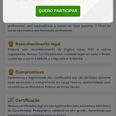
milhões de alunos matriculados em todo Brasil.
QUERO PARTICIPAR
Sobre nossos cursos
Cursos on-line, livres e de nível básico, focados no aprimoramento
profissional, sem equivalência a cursos de nível superior. O título do
curso não implica em formação profissional.
Reconhecimento legal
Embora sem reconhecimento de órgãos como MEC e outros
reguladores. Nossos Certificados têm validade legal em todo o Brasil,
conforme a Lei nº 9.394/96 e o Decreto nº 5.154/04.
Compromisso
Garantimos a legitimidade dos certificados que são emitidos somente
após aprovação e cumprimento da carga horária, conformidade com
os critérios do Ministério Público de Minas Gerais.
Certificação
Nossos certificados digitais são legitimados pela assinatura eletrônica
do Coordenador Pedagógico, validada no site
g
o
v
.b
r
. Garantindo sua
autenticidade e utilidade para os alunos.