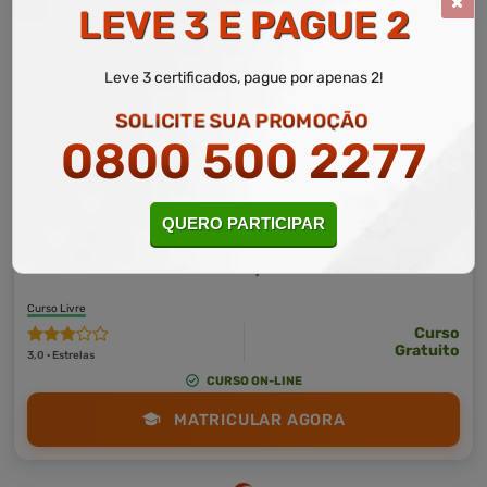
LEVE 3 E PAGUE 2
Leve 3 certificados, pague por apenas 2!
SOLICITE SUA PROMOÇÃO
0800 500 2277
QUERO PARTICIPAR
Logística
10 a 60 horas
Fundamentos do Desembaraço Aduaneiro
Curso Livre
Curso
Gratuito
3,0 · Estrelas
CURSO ON-LINE
MATRICULAR AGORA