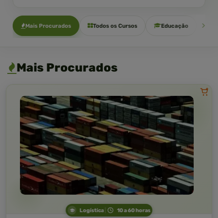
Mais Procurados
Todos os Cursos
Educação
Sa
Mais Procurados
Logística
10 a 60 horas