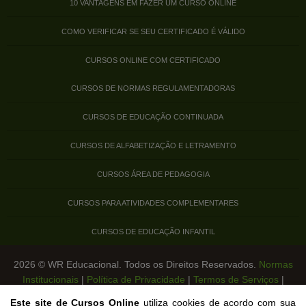
10 VANTAGENS EM FAZER UM CURSO ONLINE
COMO VERIFICAR SE SEU CERTIFICADO É VÁLIDO
CURSOS ONLINE COM CERTIFICADO
CURSOS DE NORMAS REGULAMENTADORAS
CURSOS DE EDUCAÇÃO CONTINUADA
CURSOS DE ALFABETIZAÇÃO E LETRAMENTO
CURSOS ÁREA DE PEDAGOGIA
CURSOS PARA ATIVIDADES COMPLEMENTARES
CURSOS DE EDUCAÇÃO INFANTIL
2026 © WR Educacional. Todos os Direitos Reservados.
Normas
Institucionais
|
Política de Privacidade
|
Termos de Serviços
|
Legislação de Cursos Livres
Este site de Cursos Online
utiliza cookies de acordo com sua