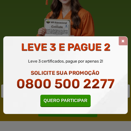
LEVE 3 E PAGUE 2
GANHE ATÉ 50% DE DESCONTO
3 CERTIFICADOS POR APENAS 119,80. INFORME SEU E-MAIL,
NOME E TELEFONE PARA PARTICIPAR POR WHATSAPP
Leve 3 certificados, pague por apenas 2!
SOLICITE SUA PROMOÇÃO
0800 500 2277
QUERO PARTICIPAR
Solicite um WhatsApp