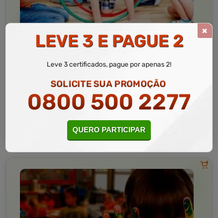
LEVE 3 E PAGUE 2
Educação
10 a 60 horas
Educação Física Adaptada
Leve 3 certificados, pague por apenas 2!
Curso Livre
SOLICITE SUA PROMOÇÃO
Curso
0800 500 2277
Gratuito
3,5 · Estrelas
CURSO ON-LINE
MATRICULAR AGORA
QUERO PARTICIPAR