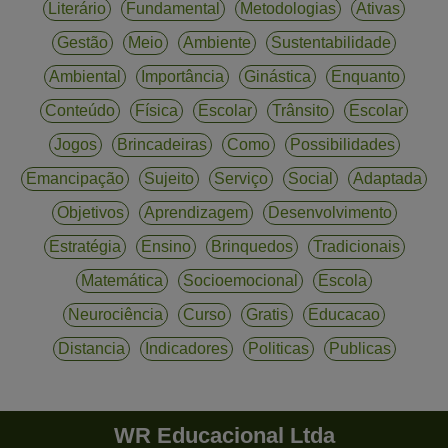
Literário
Fundamental
Metodologias
Ativas
Gestão
Meio
Ambiente
Sustentabilidade
Ambiental
Importância
Ginástica
Enquanto
Conteúdo
Física
Escolar
Trânsito
Escolar
Jogos
Brincadeiras
Como
Possibilidades
Emancipação
Sujeito
Serviço
Social
Adaptada
Objetivos
Aprendizagem
Desenvolvimento
Estratégia
Ensino
Brinquedos
Tradicionais
Matemática
Socioemocional
Escola
Neurociência
Curso
Gratis
Educacao
Distancia
Indicadores
Politicas
Publicas
WR Educacional Ltda