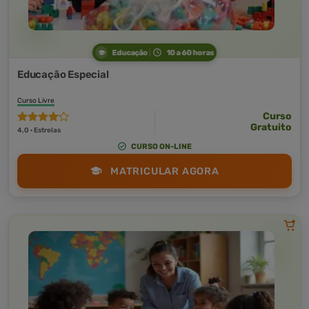
Educação
10 a 60 horas
Educação Especial
Curso Livre
Curso
Gratuito
4,0 · Estrelas
CURSO ON-LINE
MATRICULAR AGORA