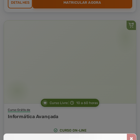
DETALHES
MATRICULAR AGORA
Curso Livre
10 a 60 horas
Curso Grátis de
Informática Avançada
CURSO ON-LINE
DETALHES
MATRICULAR AGORA