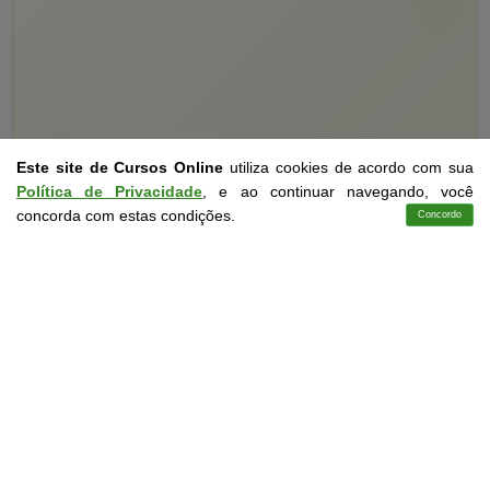
Este site de Cursos Online
utiliza cookies de acordo com sua
Política de Privacidade
, e ao continuar navegando, você
Curso Livre
10 a 60 horas
concorda com estas condições.
Concordo
Cursos
Aplicativo
Login
Contato
Curso Grátis de
Educação Especial
CURSO ON-LINE
DETALHES
MATRICULAR AGORA