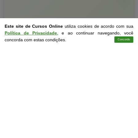
Este site de Cursos Online
utiliza cookies de acordo com sua
Política de Privacidade
, e ao continuar navegando, você
concorda com estas condições.
Concordo
Cursos
Aplicativo
Login
Contato
Curso Livre
10 a 60 horas
Curso Grátis de
Educação Física, Jogos e Cultura
CURSO ON-LINE
DETALHES
MATRICULAR AGORA