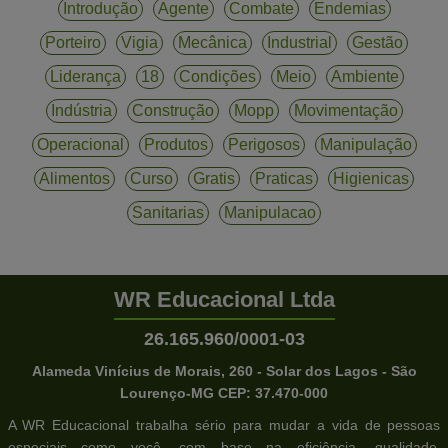
Introdução
Agente
Combate
Endemias
Porteiro
Vigia
Mecânica
Industrial
Gestão
Liderança
18
Condições
Meio
Ambiente
Indústria
Construção
Mopp
Movimentação
Operacional
Produtos
Perigosos
Manipulação
Alimentos
Curso
Gratis
Praticas
Higienicas
Sanitarias
Manipulacao
WR Educacional Ltda
26.165.960/0001-03
Alameda Vinícius de Morais, 260 - Solar dos Lagos - São
Lourenço-MG CEP: 37.470-000
A WR Educacional trabalha sério para mudar a vida de pessoas
especiais como você, com base na eficiência, qualidade,