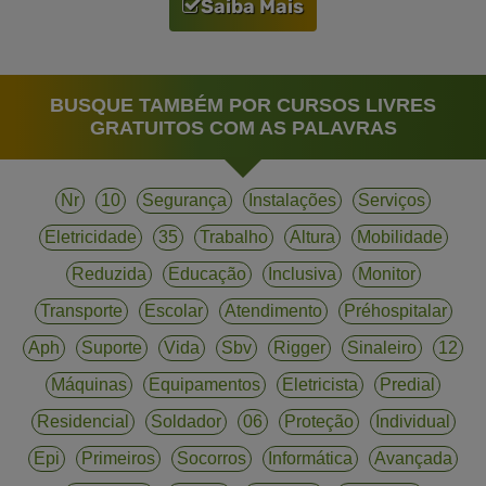
Saiba Mais
BUSQUE TAMBÉM POR CURSOS LIVRES
GRATUITOS COM AS PALAVRAS
Nr
10
Segurança
Instalações
Serviços
Eletricidade
35
Trabalho
Altura
Mobilidade
Reduzida
Educação
Inclusiva
Monitor
Transporte
Escolar
Atendimento
Préhospitalar
Aph
Suporte
Vida
Sbv
Rigger
Sinaleiro
12
Máquinas
Equipamentos
Eletricista
Predial
Residencial
Soldador
06
Proteção
Individual
Epi
Primeiros
Socorros
Informática
Avançada