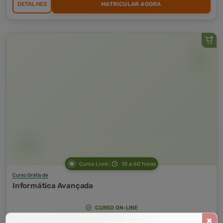
DETALHES
MATRICULAR AGORA
Curso Livre
10 a 60 horas
Curso Grátis de
Informática Avançada
CURSO ON-LINE
DETALHES
MATRICULAR AGORA