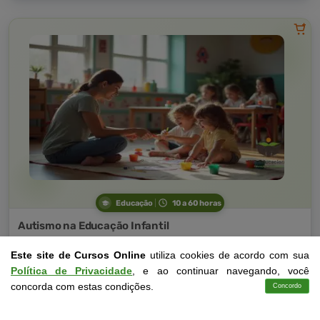
Educação
10 a 60 horas
Autismo na Educação Infantil
Curso Livre
Este site de Cursos Online
utiliza cookies de acordo com sua
Curso
Política de Privacidade
, e ao continuar navegando, você
Gratuito
4,0 · Estrelas
concorda com estas condições.
Concordo
Cursos
Aplicativo
Login
Contato
CURSO ON-LINE