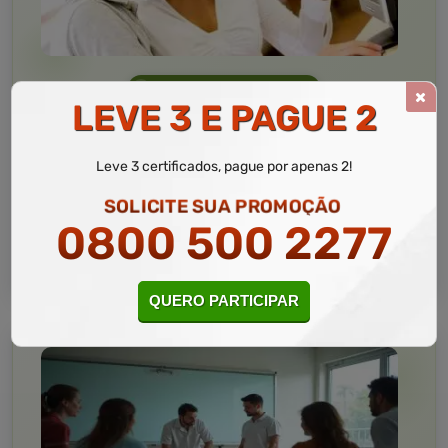
Informática
10 a 60 horas
LEVE 3 E PAGUE 2
Informática Avançada
Curso Livre
Leve 3 certificados, pague por apenas 2!
Curso
Gratuito
SOLICITE SUA PROMOÇÃO
4,5 · Estrelas
0800 500 2277
CURSO ON-LINE
MATRICULAR AGORA
QUERO PARTICIPAR