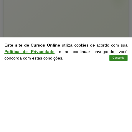
Este site de Cursos Online
utiliza cookies de acordo com sua
Política de Privacidade
, e ao continuar navegando, você
Curso Livre
10 a 60 horas
concorda com estas condições.
Concordo
Cursos
Aplicativo
Login
Contato
Curso Grátis de
Educação Especial
CURSO ON-LINE
DETALHES
MATRICULAR AGORA