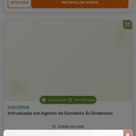
DETALHES
MATRICULAR AGORA
Curso Livre
10 a 60 horas
Curso Grátis de
Introdução em Agente de Combate Às Endemias
CURSO ON-LINE
DETALHES
MATRICULAR AGORA