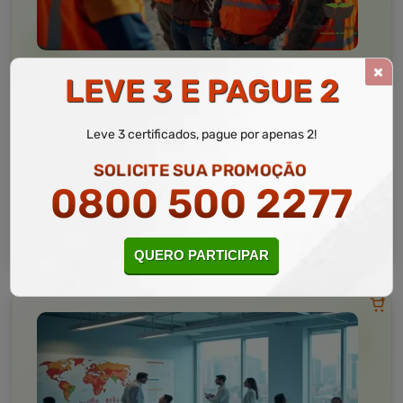
LEVE 3 E PAGUE 2
Normas Regulamentadoras
10 a 40 horas
NR 22 - Segurança e Saúde Ocupacional na Mineração
Leve 3 certificados, pague por apenas 2!
Curso Livre
Curso
SOLICITE SUA PROMOÇÃO
Gratuito
3,5 · Estrelas
0800 500 2277
CURSO ON-LINE
MATRICULAR AGORA
QUERO PARTICIPAR