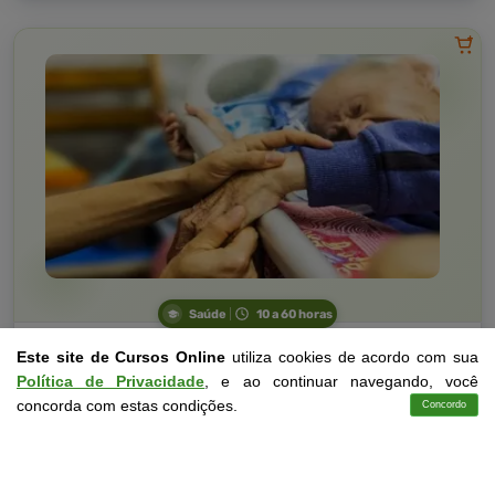
Saúde
10 a 60 horas
Noções Básicas em Programa Nacional de Saúde para
Este site de Cursos Online
utiliza cookies de acordo com sua
Idosos
Política de Privacidade
, e ao continuar navegando, você
Curso Livre
concorda com estas condições.
Concordo
Cursos
Aplicativo
Login
Curso
Contato
Gratuito
3,0 · Estrelas
CURSO ON-LINE