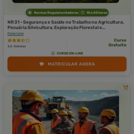
Normas Regulamentadoras
10 a 40 horas
NR 31 - Segurança e Saúde no Trabalho na Agricultura,
Pecuária Silvicultura, Exploração Florestal e
Aquicultura
Curso Livre
Curso
Gratuito
3,5 · Estrelas
CURSO ON-LINE
MATRICULAR AGORA