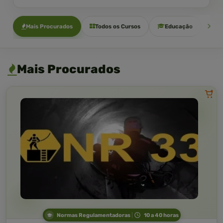
Mais Procurados
Todos os Cursos
Educação
Sa
Mais Procurados
Normas Regulamentadoras
10 a 40 horas