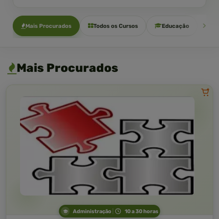
Mais Procurados
Todos os Cursos
Educação
Sa
Mais Procurados
Administração
10 a 30 horas