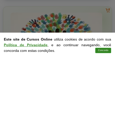
Este site de Cursos Online
utiliza cookies de acordo com sua
Política de Privacidade
, e ao continuar navegando, você
concorda com estas condições.
Concordo
Cursos
Aplicativo
Login
Contato
Educação
10 a 60 horas
Noções Básicas do Desenvolvimento da Criança
Deficiente Intelectual
Curso Livre
Curso
Gratuito
3,0 · Estrelas
CURSO ON-LINE