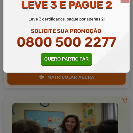
LEVE 3 E PAGUE 2
Leve 3 certificados, pague por apenas 2!
Administração
10 a 30 horas
SOLICITE SUA PROMOÇÃO
Noções de Administração da Comunicação
0800 500 2277
Organizacional
Curso Livre
Curso
Gratuito
QUERO PARTICIPAR
3,0 · Estrelas
CURSO ON-LINE
MATRICULAR AGORA