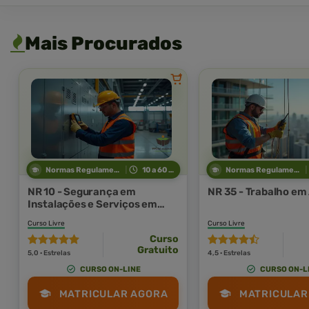
Mais Procurados
Normas Regulamentadoras
10 a 60 horas
Normas Regulamentadoras
NR 10 - Segurança em
NR 35 - Trabalho em
Instalações e Serviços em
Eletricidade
Curso Livre
Curso Livre
Curso
Gratuito
5,0 · Estrelas
4,5 · Estrelas
CURSO ON-LINE
CURSO ON-L
MATRICULAR AGORA
MATRICULAR