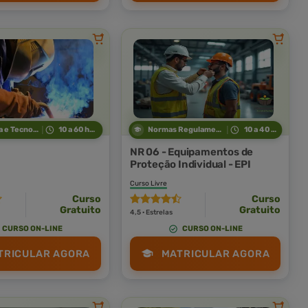
Indústria e Tecnologia
10 a 60 horas
Normas Regulamentadoras
10 a 40 horas
NR 06 - Equipamentos de
Proteção Individual - EPI
Curso Livre
Curso
Curso
Gratuito
Gratuito
4,5 · Estrelas
CURSO ON-LINE
CURSO ON-LINE
TRICULAR AGORA
MATRICULAR AGORA