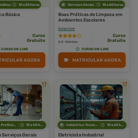
mática
10 a 50 horas
Serviços Gerais
10 a 60 horas
ca Básica
Boas Práticas de Limpeza em
Ambientes Escolares
Curso Livre
Curso
Curso
Gratuito
Gratuito
4,0 · Estrelas
CURSO ON-LINE
CURSO ON-LINE
TRICULAR AGORA
MATRICULAR AGORA
Técnicas Profissionais
10 a 40 horas
Indústria e Tecnologia
10 a 60 horas
e Serviços Gerais
Eletricista Industrial