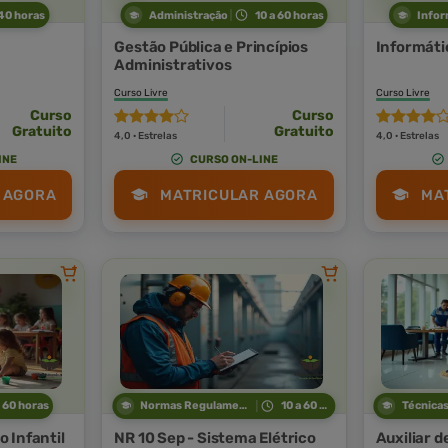
 40 horas
Administração
10 a 60 horas
Infor
Gestão Pública e Princípios
Informáti
Administrativos
Curso Livre
Curso Livre
Curso
Curso
Gratuito
Gratuito
4,0 · Estrelas
4,0 · Estrelas
INE
CURSO ON-LINE
 AGORA
MATRICULAR AGORA
MA
a 60 horas
Normas Regulamentadoras
10 a 60 horas
 Infantil
NR 10 Sep - Sistema Elétrico
Auxiliar d