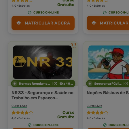
Curso
Gratuito
4,0 · Estrelas
4,0 · Estrelas
CURSO ON-LINE
CURSO ON-L
MATRICULAR AGORA
MATRICULAR
Normas Regulamentadoras
10 a 40 horas
Segurança Pública
NR 33 - Segurança e Saúde no
Noções Básicas de S
Trabalho em Espaços
Confinados
Curso Livre
Curso Livre
Curso
Gratuito
4,0 · Estrelas
4,0 · Estrelas
CURSO ON-LINE
CURSO ON-L