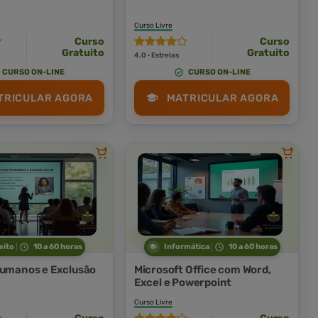
Curso Livre
Curso
Curso
Gratuito
Gratuito
4,0 · Estrelas
CURSO ON-LINE
CURSO ON-LINE
TRICULAR AGORA
MATRICULAR AGORA
eito
10 a 60 horas
Informática
10 a 60 horas
Humanos e Exclusão
Microsoft Office com Word,
Excel e Powerpoint
Curso Livre