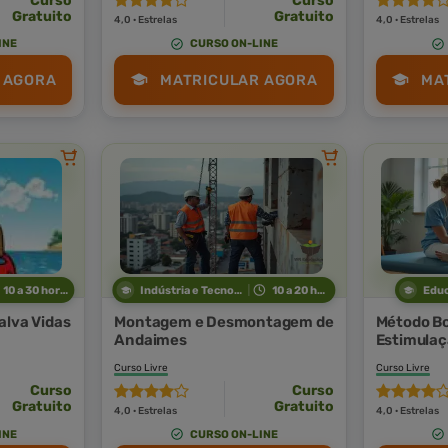
Curso
Curso
Gratuito
Gratuito
4,0 · Estrelas
4,0 · Estrelas
INE
CURSO ON-LINE
 AGORA
MATRICULAR AGORA
MA
10 a 30 horas
Indústria e Tecnologia
10 a 20 horas
Edu
alva Vidas
Montagem e Desmontagem de
Método Bo
Andaimes
Estimulaç
Curso Livre
Curso Livre
Curso
Curso
Gratuito
Gratuito
4,0 · Estrelas
4,0 · Estrelas
INE
CURSO ON-LINE