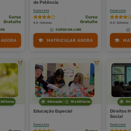
de Potência
Curso Livre
Curso Livre
Curso
Curso
Gratuito
Gratuito
4,0 · Estrelas
4,0 · Estrelas
INE
CURSO ON-LINE
 AGORA
MATRICULAR AGORA
MA
a 60 horas
Educação
10 a 60 horas
Dir
Educação Especial
Direitos 
Social
Curso Livre
Curso Livre