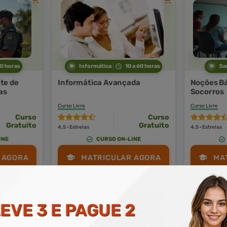
60 horas
Informática
10 a 60 horas
Sa
te de
Informática Avançada
Noções Bá
as
Socorros
Curso Livre
Curso Livre
Curso
Curso
Gratuito
Gratuito
4,5 · Estrelas
4,5 · Estrelas
INE
CURSO ON-LINE
 AGORA
MATRICULAR AGORA
MA
EVE 3 E PAGUE 2