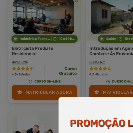
Indústria e Tecnologia
10 a 60 horas
Saúde
10 a 
Eletricista Predial e
Introdução em Agen
Residencial
Combate Às Endemi
Curso Livre
Curso Livre
Curso
Gratuito
4,5 · Estrelas
4,5 · Estrelas
CURSO ON-LINE
CURSO ON-L
MATRICULAR AGORA
MATRICULAR
PROMOÇÃO
L