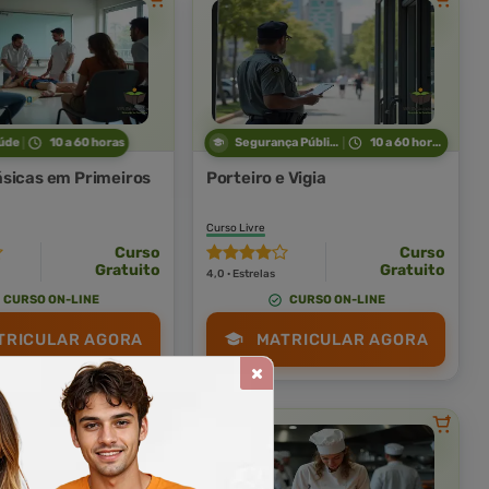
úde
10 a 60 horas
Segurança Pública
10 a 60 horas
sicas em Primeiros
Porteiro e Vigia
Curso Livre
Curso
Curso
Gratuito
Gratuito
4,0 · Estrelas
CURSO ON-LINE
CURSO ON-LINE
TRICULAR AGORA
MATRICULAR AGORA