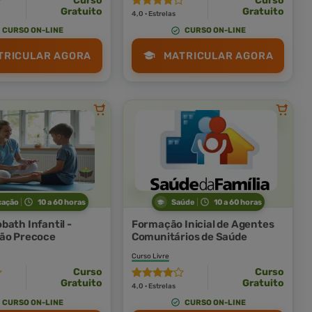
Curso
Curso
Gratuito
Gratuito
4,0 · Estrelas
CURSO ON-LINE
CURSO ON-LINE
TRICULAR AGORA
MATRICULAR AGORA
cação
10 a 60 horas
Saúde
10 a 60 horas
bath Infantil -
Formação Inicial de Agentes
ão Precoce
Comunitários de Saúde
Curso Livre
Curso
Curso
Gratuito
Gratuito
4,0 · Estrelas
CURSO ON-LINE
CURSO ON-LINE