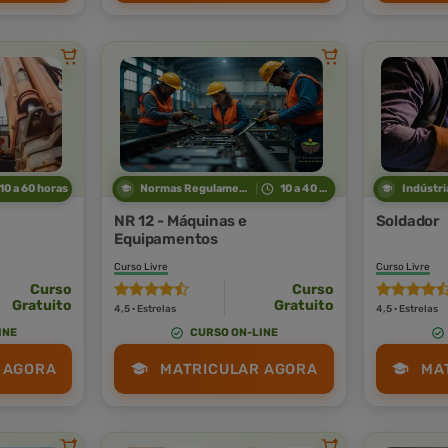
10 a 60 horas
Normas Regulamentadoras
10 a 40 horas
NR 12 - Máquinas e
Soldador
Equipamentos
Curso Livre
Curso Livre
Curso
Curso
Gratuito
Gratuito
4,5 · Estrelas
4,5 · Estrelas
INE
CURSO ON-LINE
 AGORA
MATRICULAR AGORA
MA