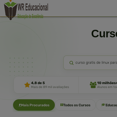
Cur
4,8 de 5
10 milhões
Mais de 89 mil avaliações
Alunos em tod
Mais Procurados
Todos os Cursos
Educa