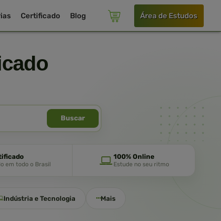
ias
Certificado
Blog
Área de Estudos
icado
Buscar
tificado
100% Online
do em todo o Brasil
Estude no seu ritmo
Indústria e Tecnologia
Mais