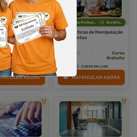
Indústria e Tecnologia
10 a 60 horas
Técnicas Profissionais
10 a 60 horas
Industrial
Boas Práticas de Manipulação
de Alimentos
Curso Livre
Curso
Curso
Gratuito
Gratuito
4,0 · Estrelas
CURSO ON-LINE
CURSO ON-LINE
TRICULAR AGORA
MATRICULAR AGORA