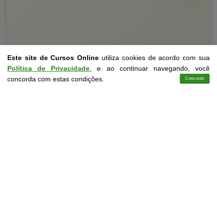
Este site de Cursos Online
utiliza cookies de acordo com sua
Política de Privacidade
, e ao continuar navegando, você
concorda com estas condições.
Concordo
Cursos
Aplicativo
Login
Contato
Curso Livre
10 a 60 horas
Curso Grátis de
Boas Práticas de Limpeza em Ambientes Escolares
CURSO ON-LINE
DETALHES
MATRICULAR AGORA