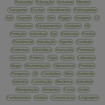
Reduzida
Educação
Inclusiva
Monitor
Transporte
Escolar
Atendimento
Préhospitalar
Aph
Suporte
Vida
Sbv
Rigger
Sinaleiro
12
Máquinas
Equipamentos
Soldador
06
Proteção
Individual
Epi
Eletricista
Predial
Residencial
Introdução
Agente
Combate
Endemias
Informática
Avançada
Primeiros
Socorros
Porteiro
Vigia
Gestão
Liderança
Mopp
Movimentação
Operacional
Produtos
Perigosos
18
Condições
Meio
Ambiente
Indústria
Construção
Mecânica
Industrial
Manipulação
Alimentos
Curso
Gratis
Fundamentos
Gestao
Comunicacao
Linguagem