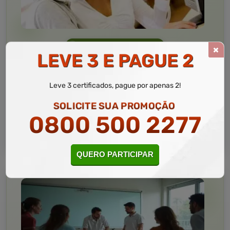
Informática
10 a 60 horas
LEVE 3 E PAGUE 2
Informática Avançada
Curso Livre
Leve 3 certificados, pague por apenas 2!
Curso
Gratuito
SOLICITE SUA PROMOÇÃO
4,5 · Estrelas
0800 500 2277
CURSO ON-LINE
MATRICULAR AGORA
QUERO PARTICIPAR