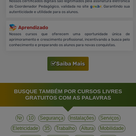
Nossos certificados digitais são legitimados pela assinatura eletrônica
do Coordenador Pedagógico, validada no site
g
o
v
.b
r
. Garantindo sua
autenticidade e utilidade para os alunos.
Aprendizado
Nossos cursos que oferecem uma oportunidade única de
aprimoramento e crescimento profissional, incentivando a busca pelo
conhecimento e preparando os alunos para novas conquistas.
Saiba Mais
BUSQUE TAMBÉM POR CURSOS LIVRES
GRATUITOS COM AS PALAVRAS
Nr
10
Segurança
Instalações
Serviços
Eletricidade
35
Trabalho
Altura
Mobilidade