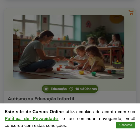
Educação
10 a 60 horas
Autismo na Educação Infantil
Curso Livre
Este site de Cursos Online
utiliza cookies de acordo com sua
Curso
Política de Privacidade
, e ao continuar navegando, você
Gratuito
4,0 · Estrelas
concorda com estas condições.
Concordo
Cursos
Aplicativo
Login
Contato
CURSO ON-LINE