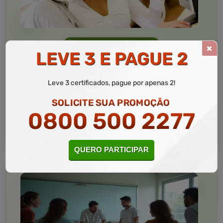
Informática
10 a 60 horas
LEVE 3 E PAGUE 2
Informática Avançada
Curso Livre
Leve 3 certificados, pague por apenas 2!
Curso
Gratuito
SOLICITE SUA PROMOÇÃO
4,5 · Estrelas
0800 500 2277
CURSO ON-LINE
MATRICULAR AGORA
QUERO PARTICIPAR