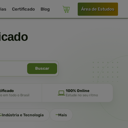
ias
Certificado
Blog
Área de Estudos
icado
Buscar
tificado
100% Online
do em todo o Brasil
Estude no seu ritmo
Indústria e Tecnologia
Mais