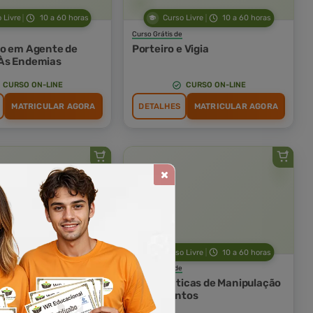
 Livre
10 a 60 horas
Curso Livre
10 a 60 horas
Curso Grátis de
o em Agente de
Porteiro e Vigia
Às Endemias
CURSO ON-LINE
CURSO ON-LINE
MATRICULAR AGORA
DETALHES
MATRICULAR AGORA
 Livre
10 a 60 horas
Curso Livre
10 a 60 horas
Curso Grátis de
ovimentação
Boas Práticas de Manipulação
al de Produtos
de Alimentos