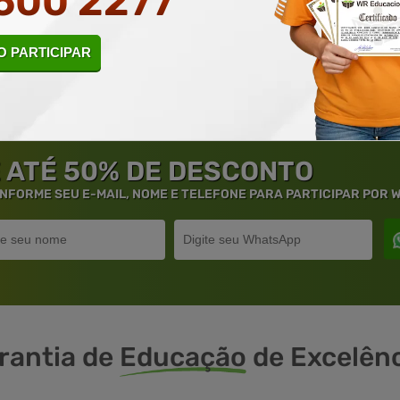
500 2277
INE
CURSO ON-LINE
LAR AGORA
DETALHES
MATRICULAR AGORA
DETALHES
 PARTICIPAR
 ATÉ 50% DE DESCONTO
 INFORME SEU E-MAIL, NOME E TELEFONE PARA PARTICIPAR POR
rantia de
Educação
de Excelênc