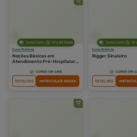
Curso Livre
10 a 60 horas
Curso Livre
10 
Curso Grátis de
Curso Grátis de
Noções Básicas em
Rigger Sinaleiro
Atendimento Pré-Hospitalar
(APH) e Suporte Básico de
Vida (SBV)
CURSO ON-LINE
CURSO ON-L
DETALHES
MATRICULAR AGORA
DETALHES
MATRICU