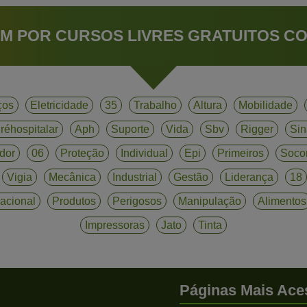
M POR CURSOS LIVRES GRATUITOS CO
ços
Eletricidade
35
Trabalho
Altura
Mobilidade
réhospitalar
Aph
Suporte
Vida
Sbv
Rigger
Sin
dor
06
Proteção
Individual
Epi
Primeiros
Soco
Vigia
Mecânica
Industrial
Gestão
Liderança
18
acional
Produtos
Perigosos
Manipulação
Alimentos
Impressoras
Jato
Tinta
Páginas Mais Ace