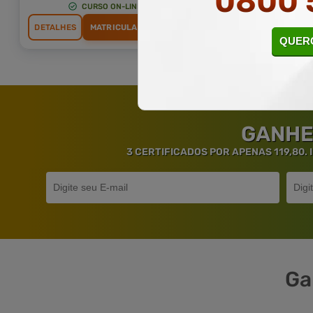
0800 
CURSO ON-LINE
CURSO ON-L
DETALHES
MATRICULAR AGORA
DETALHES
MATRICU
QUERO
GANHE
3 CERTIFICADOS POR APENAS 119,80.
Ga