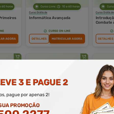
a 60 horas
Curso Livre
10 a 60 horas
Curso
Curso Grátis de
Curso Grátis de
Primeiros
Informática Avançada
Introduçã
Combate 
INE
CURSO ON-LINE
LAR AGORA
DETALHES
MATRICULAR AGORA
DETALHES
EVE 3 E PAGUE 2
a 60 horas
Curso Livre
10 a 60 horas
Curso
dos, pague por apenas 2!
Curso Grátis de
Curso Grátis de
NR 18 - Condições e Meio
MOPP - M
 SUA PROMOÇÃO
Ambiente de Trabalho na
Operacion
Indústria da Construção
Perigosos