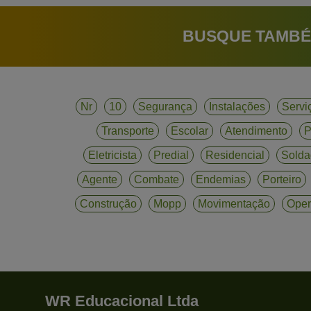
BUSQUE TAMBÉ
Nr
10
Segurança
Instalações
Servi
Transporte
Escolar
Atendimento
P
Eletricista
Predial
Residencial
Solda
Agente
Combate
Endemias
Porteiro
Construção
Mopp
Movimentação
Oper
WR Educacional Ltda