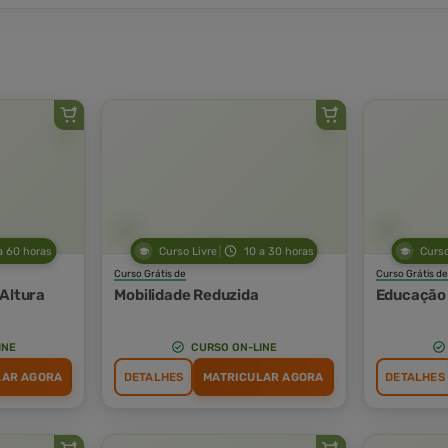
a 60 horas
Curso Livre
10 a 30 horas
Curso
Curso Grátis de
Curso Grátis de
 Altura
Mobilidade Reduzida
Educação 
INE
CURSO ON-LINE
LAR AGORA
DETALHES
MATRICULAR AGORA
DETALHES