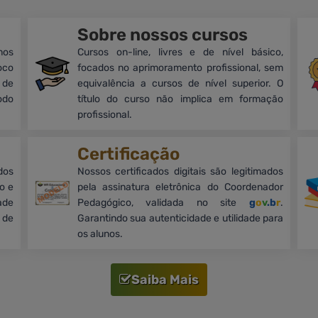
Sobre nossos cursos
mos
Cursos on-line, livres e de nível básico,
oco
focados no aprimoramento profissional, sem
 de
equivalência a cursos de nível superior. O
odo
título do curso não implica em formação
profissional.
Certificação
dos
Nossos certificados digitais são legitimados
o e
pela assinatura eletrônica do Coordenador
ade
Pedagógico, validada no site
g
o
v
.b
r
.
 de
Garantindo sua autenticidade e utilidade para
os alunos.
Saiba Mais