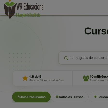
Cur
4,8 de 5
10 milhões
Mais de 89 mil avaliações
Alunos em tod
Mais Procurados
Todos os Cursos
Educa