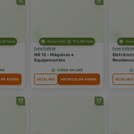
a 60 horas
Curso Livre
10 a 40 horas
Curso
Curso Grátis de
Curso Grátis de
NR 12 - Máquinas e
Eletricist
Equipamentos
Residenci
INE
CURSO ON-LINE
LAR AGORA
DETALHES
MATRICULAR AGORA
DETALHES