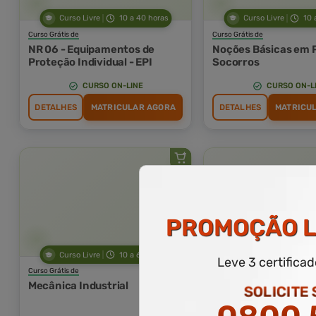
Curso Livre
10 a 40 horas
Curso Livre
10 
Curso Grátis de
Curso Grátis de
NR 06 - Equipamentos de
Noções Básicas em 
Proteção Individual - EPI
Socorros
CURSO ON-LINE
CURSO ON-L
DETALHES
MATRICULAR AGORA
DETALHES
MATRICU
PROMOÇÃO
L
Curso Livre
10 a 60 horas
Curso Livre
10 
Leve 3 certifica
Curso Grátis de
Curso Grátis de
Mecânica Industrial
Gestão e Liderança
SOLICITE