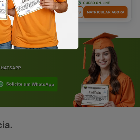
CURSO ON-LINE
CURSO ON-LINE
MATRICULAR AGORA
DETALHES
MATRICULAR AGORA
 WHATSAPP
Solicite um WhatsApp
ia.