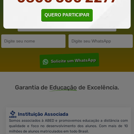
3 CERTIFICADOS POR APENAS 119,80. INFORME SEU E-MAIL,
NOME E TELEFONE PARA PARTICIPAR POR WHATSAPP
QUERO PARTICIPAR
Solicite um WhatsApp
Garantia de
Educação
de Excelência.
Instituição Associada
Somos associados à ABED e promovemos educação a distância com
qualidade e foco no desenvolvimento dos alunos. Com mais de 10
milhões de alunos matriculados em todo Brasil.