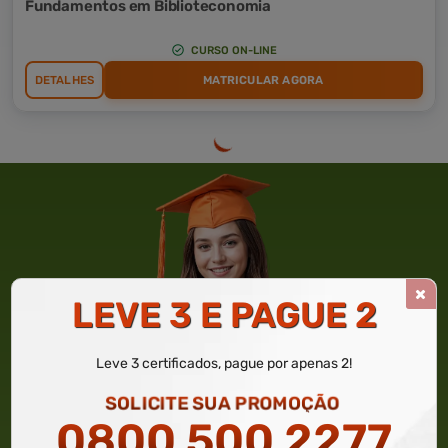
Fundamentos em Biblioteconomia
CURSO ON-LINE
DETALHES
MATRICULAR AGORA
LEVE 3 E PAGUE 2
Leve 3 certificados, pague por apenas 2!
SOLICITE SUA PROMOÇÃO
0800 500 2277
GANHE ATÉ 50% DE DESCONTO