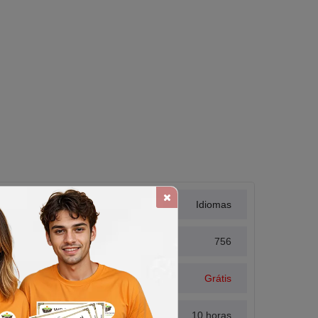
Área Relacionada
Idiomas
Alunos Matriculados
756
Valor
Grátis
Carga Horária
10 horas