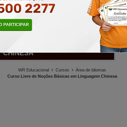
500 2277
 PARTICIPAR
OÇÕES BÁSICAS EM LINGUAGEM
CHINESA
WR Educacional
Cursos
Área de Idiomas
Curso Livre de Noções Básicas em Linguagem Chinesa