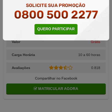
SOLICITE SUA PROMOÇÃO
0800 500 2277
Área Relacionada
Direito
QUERO PARTICIPAR
Alunos Matriculados
1.023
Valor
Grátis
Carga Horária
10 a 60 horas
Avaliações
0.818
Compartilhar no Facebook
MATRICULAR AGORA