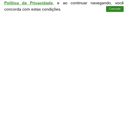
Política de Privacidade
, e ao continuar navegando, você
concorda com estas condições.
Concordo
Cursos
Aplicativo
Login
Contato
CURSOS LIVRES EM CONFORMIDADE COM A LDB
9.394/96
Saiba mais em Normas Institucionais
Perguntas e Respostas