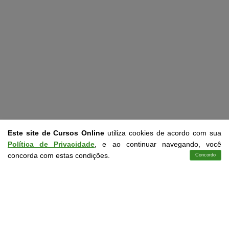
Este site de Cursos Online
utiliza cookies de acordo com sua
Política de Privacidade
, e ao continuar navegando, você
concorda com estas condições.
Concordo
Cursos
Aplicativo
Login
Contato
CURSOS LIVRES EM CONFORMIDADE COM A LDB
9.394/96