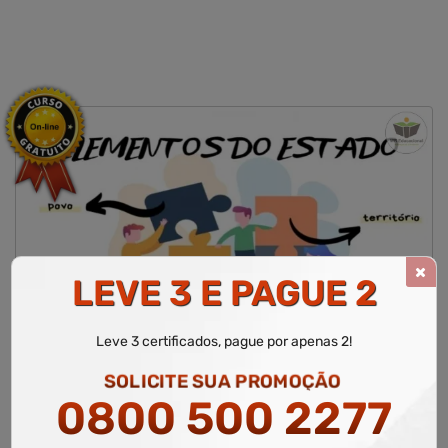
LEVE 3 E PAGUE 2
CURSO LIVRE DE ELEMENTOS FUNDAMENTAIS DO ESTADO
Leve 3 certificados, pague por apenas 2!
WR Educacional
Cursos
Área de Contabilidade
Curso Livre de Elementos Fundamentais do Estado
SOLICITE SUA PROMOÇÃO
0800 500 2277
Área Relacionada
Contabilidade