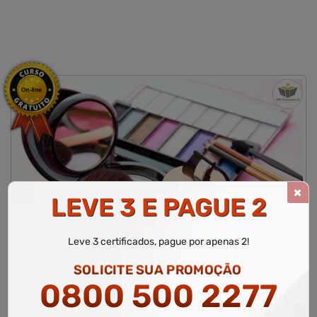
LEVE 3 E PAGUE 2
CURSO LIVRE DE AUTOMAQUIAGEM
Leve 3 certificados, pague por apenas 2!
WR Educacional
Cursos
Área de Estética
Curso Livre de Automaquiagem
SOLICITE SUA PROMOÇÃO
0800 500 2277
Área Relacionada
Estética