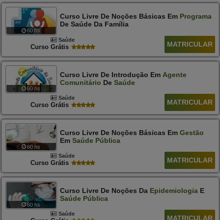
Curso Livre De Noções Básicas Em
Programa
De Saúde Da Família
60 hs
Saúde
MATRICULAR
Curso Grátis
Curso Livre De Introdução Em
Agente
Comunitário
De
Saúde
60 hs
Saúde
MATRICULAR
Curso Grátis
Curso Livre De Noções Básicas Em
Gestão
Em
Saúde
Pública
60 hs
Saúde
MATRICULAR
Curso Grátis
Curso Livre De Noções Da
Epidemiologia
E
Saúde
Pública
60 hs
Saúde
MATRICULAR