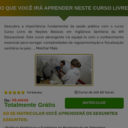
O QUE VOCÊ IRÁ APRENDER NESTE CURSO LIVRE
Descubra a importância fundamental da saúde pública com o curso
Curso Livre de Noções Básicas em Vigilância Sanitária da WR
Educacional. Este curso abrangente irá equipá-lo com o conhecimento
essencial para navegar complexidades da regulamentação e fiscalização
Mostrar Mais
sanitária no país. ...
Curso de até 60 horas
5.0 Estrelas
De:
R$ 159.80
MATRICULAR
Totalmente Grátis
AO SE MATRICULAR VOCÊ APRENDERÁ OS SEGUINTES
ASSUNTOS:
-
Práticas Higiênicas e Sanitárias na Manipulação de Alimentos