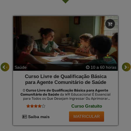
‹
›
Saúde
10 a 60 horas
Curso Livre de Qualificação Básica
para Agente Comunitário de Saúde
O
Curso Livre de Qualificação Básica para Agente
Comunitário de Saúde
da WR Educacional É Essencial
para Todos os Que Desejam Ingressar Ou Aprimorar
Seus Conhecimentos no Campo da Saúde Comunitária.
Curso Gratuito
Este Curso Proporciona Um Entendimento Profundo
das Responsabilidades e Técnicas Necessárias para Ser
Eficaz na Promoção da Saúde Nas Comunidades. ao
MATRICULAR
Saiba mais
Concluir o Curso, os Alunos Poderão Optar Pelo
Certificado Válido em Todo o Brasil, Mediante Uma
Pequena Taxa.