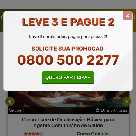
QUEM SOLICITOU ESTE CURSO LIVRE, SOLICITOU
LEVE 3 E PAGUE 2
TAMBÉM
Leve 3 certificados, pague por apenas 2!
SOLICITE SUA PROMOÇÃO
0800 500 2277
QUERO PARTICIPAR
Saúde
10 a 60 horas
Curso Livre de Qualificação Básica para
Agente Comunitário de Saúde
Curso Gratuito