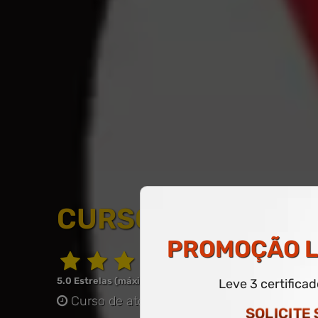
CURSO LIVRE DE T
PROMOÇÃO
L
5.0 Estrelas (máximo de 5.0)
Leve 3 certifica
Curso de até 60 horas
-
COM CERTIFICAD
SOLICITE