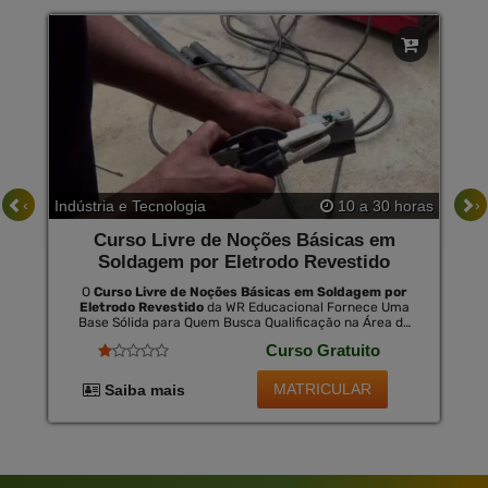
‹
›
Indústria e Tecnologia
10 a 30 horas
Curso Livre de Noções Básicas em
Soldagem por Eletrodo Revestido
O
Curso Livre de Noções Básicas em Soldagem por
Eletrodo Revestido
da WR Educacional Fornece Uma
Base Sólida para Quem Busca Qualificação na Área de
Soldagem. o Curso Aborda Desde a Preparação do
Curso Gratuito
Material até as Normas de Segurança Necessárias.
Essencial para o Desenvolvimento Profissional no Setor
Industrial, o Curso Oferece ao Final a Opção de Um
MATRICULAR
Saiba mais
Certificado Opcional Válido em Todo o Brasil por Uma
Pequena Taxa, Confirmando as Competências
Desenvolvidas Durante o Estudo.