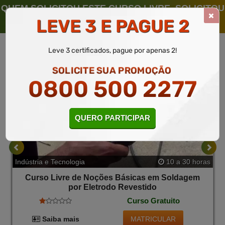
QUEM SOLICITOU ESTE CURSO LIVRE, SOLICITOU
TAMBÉM
LEVE 3 E PAGUE 2
Leve 3 certificados, pague por apenas 2!
SOLICITE SUA PROMOÇÃO
0800 500 2277
QUERO PARTICIPAR
Indústria e Tecnologia
10 a 30 horas
Curso Livre de Noções Básicas em Soldagem
por Eletrodo Revestido
Curso Gratuito
MATRICULAR
Saiba mais