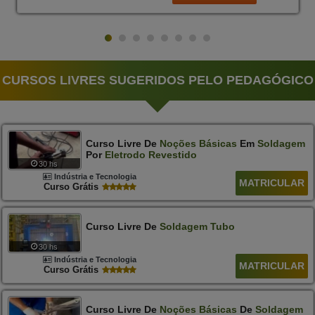
CURSOS LIVRES SUGERIDOS PELO PEDAGÓGICO
Curso Livre De
Noções
Básicas
Em
Soldagem
Por
Eletrodo
Revestido
30 hs
Indústria e Tecnologia
MATRICULAR
Curso Grátis
Curso Livre De
Soldagem
Tubo
30 hs
Indústria e Tecnologia
MATRICULAR
Curso Grátis
Curso Livre De
Noções
Básicas
De
Soldagem