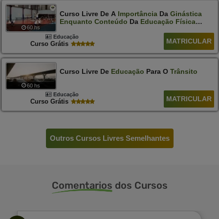
Curso Livre De A
Importância
Da
Ginástica
Enquanto
Conteúdo
Da
Educação
Física
60 hs
Escolar
Educação
MATRICULAR
Curso Grátis
Curso Livre De
Educação
Para O
Trânsito
60 hs
Educação
MATRICULAR
Curso Grátis
Outros Cursos Livres Semelhantes
Comentarios
dos Cursos