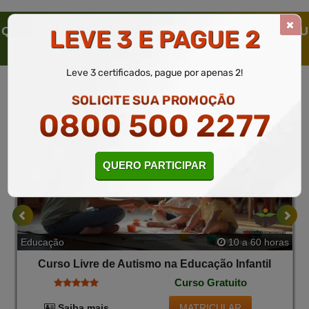
QUEM SOLICITOU ESTE CURSO LIVRE, SOLICITOU
LEVE 3 E PAGUE 2
TAMBÉM
Leve 3 certificados, pague por apenas 2!
SOLICITE SUA PROMOÇÃO
0800 500 2277
QUERO PARTICIPAR
Educação
10 a 60 horas
Curso Livre de Autismo na Educação Infantil
Curso Gratuito
MATRICULAR
Saiba mais