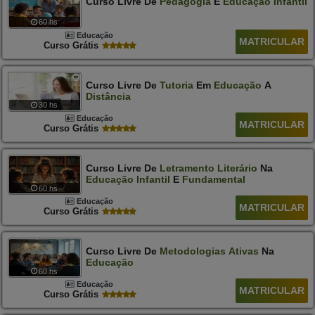
Curso Livre De
Pedagogia
E
Educação
Infantil
60 hs
Educação
MATRICULAR
Curso Grátis
Curso Livre De
Tutoria
Em
Educação
A
Distância
30 hs
Educação
MATRICULAR
Curso Grátis
Curso Livre De
Letramento
Literário
Na
Educação
Infantil
E
Fundamental
60 hs
Educação
MATRICULAR
Curso Grátis
Curso Livre De
Metodologias
Ativas
Na
Educação
60 hs
Educação
MATRICULAR
Curso Grátis