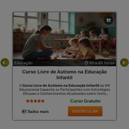
‹
›
Educação
10 a 60 horas
Curso Livre de Autismo na Educação
Infantil
O
Curso Livre de Autismo na Educação Infantil
da WR
Educacional Capacita os Participantes com Estratégias
Eficazes e Conhecimentos Atualizados sobre Como
Educar Crianças com Autismo. Esta Formação É Crucial
Curso Gratuito
para Fomentar Um Ambiente Inclusivo Que Valoriza as
Diferenças e Maximiza o Potencial de Cada Criança. ao
Concluir o Curso, Há a Opção de Certificação, Que É
MATRICULAR
Saiba mais
Válida Nacionalmente por Uma Pequena Taxa,
Proporcionando Novas Oportunidades de Emprego e
Reconhecimento Profissional.