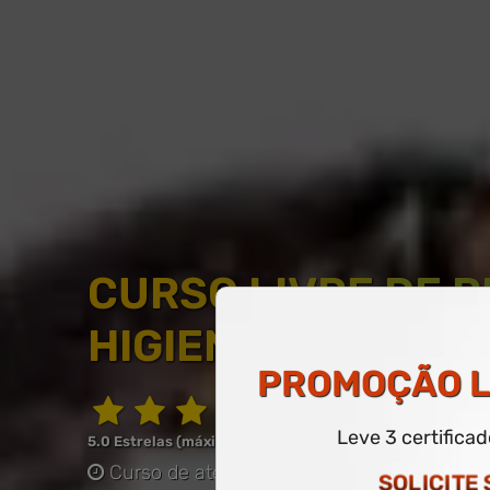
CURSO LIVRE DE P
HIGIENIZAMENTO 
PROMOÇÃO
L
Leve 3 certifica
5.0 Estrelas (máximo de 5.0)
Curso de até 60 horas
-
COM CERTIFICAD
SOLICITE