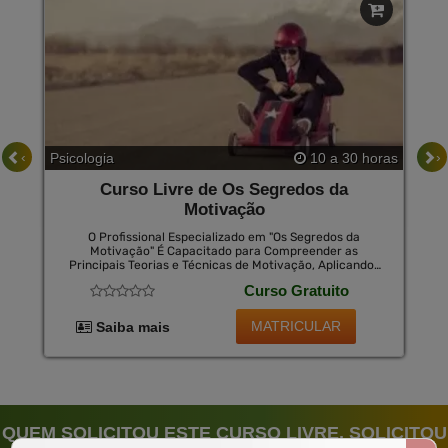
‹
›
Psicologia
10 a 30 horas
Curso Livre de Os Segredos da
Motivação
O Profissional Especializado em "Os Segredos da
Motivação" É Capacitado para Compreender as
Principais Teorias e Técnicas de Motivação, Aplicando-
As de Forma Estratégica em Diversos Contextos. Ele É
Curso Gratuito
Capaz de Identificar as Necessidades e Desafios
Motivacionais de Indivíduos e Equipes, Criando Planos
de Ação Personalizados para Estimular o Engajamento,
MATRICULAR
Saiba mais
a Produtividade e a Satisfação no Trabalho. Além Disso,
Esse Profissional Sabe Como Lidar com Desafios e
Crises Motivacionais, Inspirando e Incentivando
Pessoas a Superar Obstáculos e Alcançar Seus
Objetivos com Entusiasmo e Determinação.
QUEM SOLICITOU ESTE CURSO LIVRE, SOLICITOU