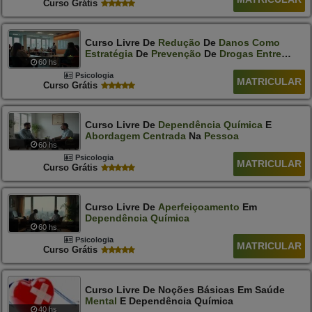
Curso Grátis
Curso Livre De
Redução
De
Danos
Como
Estratégia
De
Prevenção
De
Drogas
Entre
60 hs
Jovens
Psicologia
MATRICULAR
Curso Grátis
Curso Livre De
Dependência
Química
E
Abordagem
Centrada
Na
Pessoa
60 hs
Psicologia
MATRICULAR
Curso Grátis
Curso Livre De
Aperfeiçoamento
Em
Dependência
Química
60 hs
Psicologia
MATRICULAR
Curso Grátis
Curso Livre De Noções Básicas Em Saúde
Mental
E Dependência Química
40 hs