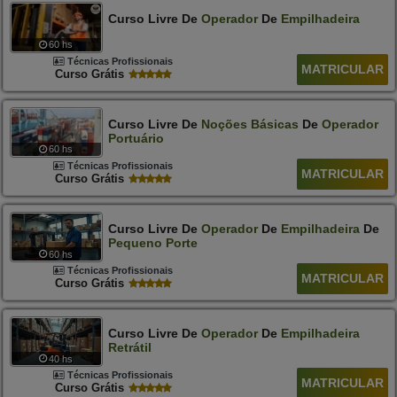
Curso Livre De
Operador
De
Empilhadeira
60 hs
Técnicas Profissionais
MATRICULAR
Curso Grátis
Curso Livre De
Noções
Básicas
De
Operador
Portuário
60 hs
Técnicas Profissionais
MATRICULAR
Curso Grátis
Curso Livre De
Operador
De
Empilhadeira
De
Pequeno
Porte
60 hs
Técnicas Profissionais
MATRICULAR
Curso Grátis
Curso Livre De
Operador
De
Empilhadeira
Retrátil
40 hs
Técnicas Profissionais
MATRICULAR
Curso Grátis