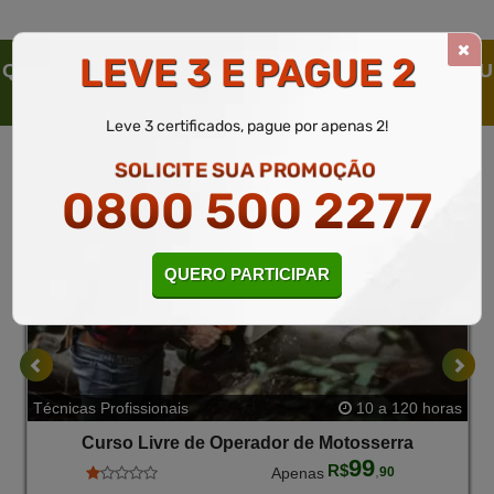
DiÁRias.
LEVE 3 E PAGUE 2
QUEM SOLICITOU ESTE CURSO LIVRE, SOLICITOU
TAMBÉM
Leve 3 certificados, pague por apenas 2!
SOLICITE SUA PROMOÇÃO
0800 500 2277
QUERO PARTICIPAR
Técnicas Profissionais
10 a 120 horas
Curso Livre de Operador de Motosserra
99
R$
,
Apenas
90