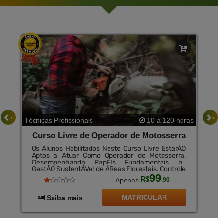
‹
›
Técnicas Profissionais
10 a 120 horas
Curso Livre de Operador de Motosserra
Os Alunos Habilitados Neste Curso Livre EstarÃO
Aptos a Atuar Como Operador de Motosserra,
Desempenhando PapÉIs Fundamentais na
GestÃO SustentÁVel de ÁReas Florestais, Controle
99
de Pragas e Manejo de VegetaÇÃO Urbana. Seja
R$
,
Apenas
90
Trabalhando na IndÚStria Florestal, na PrestaÇÃO
de ServiÇOs de Corte e Poda de ÁRvores, Ou na
GestÃO Ambiental, os Profissionais Formados
MATRICULAR
Saiba mais
TerÃO as Habilidades NecessÁRias para Garantir a
EficiÊNcia Operacional, a SeguranÇA e a
Responsabilidade Ambiental em Suas Atividades