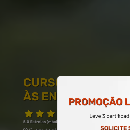
CURSO LIVRE DE 
ÀS ENDEMIAS
PROMOÇÃO
L
Leve 3 certifica
5.0 Estrelas (máximo de 5.0)
SOLICITE