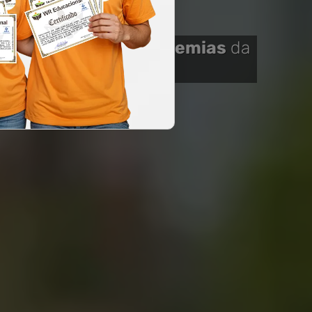
e de Combate Às Endemias
da