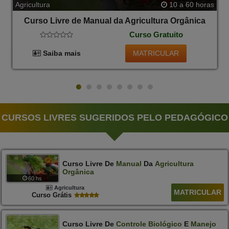
Agricultura
10 a 60 horas
Curso Livre de Manual da Agricultura Orgânica
Curso Gratuito
MATRICULAR
Saiba mais
CURSOS LIVRES SUGERIDOS PELO PEDAGÓGICO
Curso Livre De
Manual
Da
Agricultura
Orgânica
60 hs
Agricultura
MATRICULAR
Curso Grátis
Curso Livre De
Controle
Biológico
E
Manejo