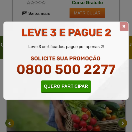
Curso Gratuito
Sustentável, Como o Uso de Adubos Orgânicos, Rotação
de Culturas e Controle Biológico de Pragas, Garantindo
a Saúde do Solo e a Biodiversidade.
MATRICULAR
Saiba mais
LEVE 3 E PAGUE 2
QUEM SOLICITOU ESTE CURSO LIVRE, SOLICITOU
Leve 3 certificados, pague por apenas 2!
TAMBÉM
SOLICITE SUA PROMOÇÃO
0800 500 2277
QUERO PARTICIPAR