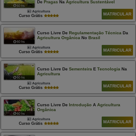
De
Pragas
Na
Agricultura
Sustentável
60 hs
Agricultura
MATRICULAR
Curso Grátis
Curso Livre De
Regulamentação
Técnica
Da
Agricultura
Orgânica
No
Brasil
60 hs
Agricultura
MATRICULAR
Curso Grátis
Curso Livre De
Sementeira
E
Tecnologia
Na
Agricultura
60 hs
Agricultura
MATRICULAR
Curso Grátis
Curso Livre De
Introdução
A
Agricultura
Orgânica
60 hs
Agricultura
MATRICULAR
Curso Grátis