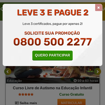
QUEM SOLICITOU ESTE CURSO LIVRE, SOLICITOU
LEVE 3 E PAGUE 2
TAMBÉM
Leve 3 certificados, pague por apenas 2!
SOLICITE SUA PROMOÇÃO
0800 500 2277
QUERO PARTICIPAR
Educação
10 a 60 horas
Curso Livre de Autismo na Educação Infantil
Curso Gratuito
MATRICULAR
Saiba mais