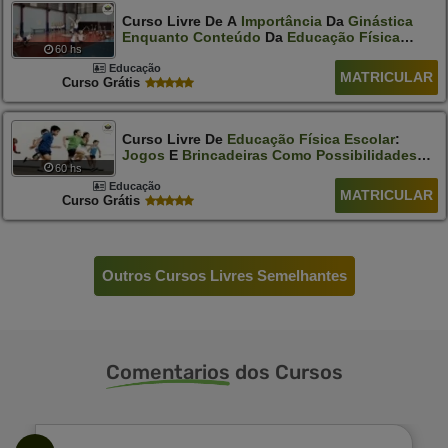
Curso Livre De A
Importância
Da
Ginástica
Enquanto
Conteúdo
Da
Educação
Física
60 hs
Escolar
Educação
MATRICULAR
Curso Grátis
Curso Livre De
Educação
Física
Escolar
:
Jogos
E
Brincadeiras
Como
Possibilidades
60 hs
De
Emancipação
Do
Sujeito
Educação
MATRICULAR
Curso Grátis
Outros Cursos Livres Semelhantes
Comentarios
dos Cursos