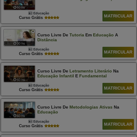
60 hs
Educação
MATRICULAR
Curso Grátis
Curso Livre De
Tutoria
Em
Educação
A
Distância
30 hs
Educação
MATRICULAR
Curso Grátis
Curso Livre De
Letramento
Literário
Na
Educação
Infantil
E
Fundamental
60 hs
Educação
MATRICULAR
Curso Grátis
Curso Livre De
Metodologias
Ativas
Na
Educação
60 hs
Educação
MATRICULAR
Curso Grátis