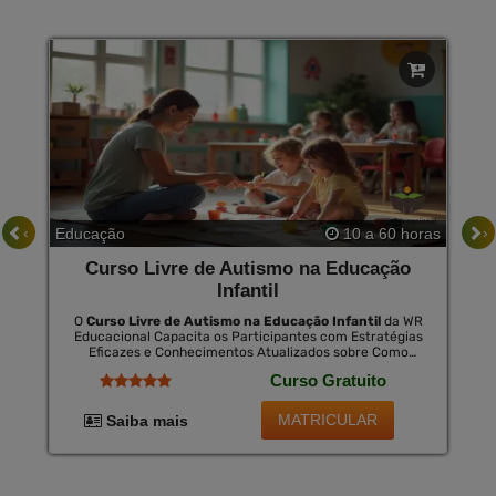
‹
›
Educação
10 a 60 horas
Curso Livre de Autismo na Educação
Infantil
O
Curso Livre de Autismo na Educação Infantil
da WR
Educacional Capacita os Participantes com Estratégias
Eficazes e Conhecimentos Atualizados sobre Como
Educar Crianças com Autismo. Esta Formação É Crucial
Curso Gratuito
para Fomentar Um Ambiente Inclusivo Que Valoriza as
Diferenças e Maximiza o Potencial de Cada Criança. ao
Concluir o Curso, Há a Opção de Certificação, Que É
MATRICULAR
Saiba mais
Válida Nacionalmente por Uma Pequena Taxa,
Proporcionando Novas Oportunidades de Emprego e
Reconhecimento Profissional.