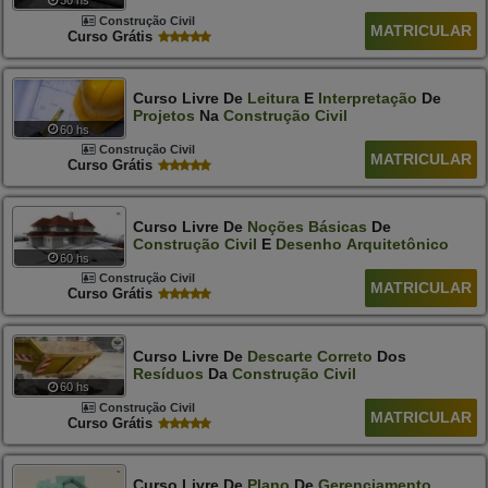
30 hs
Construção Civil
MATRICULAR
Curso Grátis
Curso Livre De
Leitura
E
Interpretação
De
Projetos
Na
Construção
Civil
60 hs
Construção Civil
MATRICULAR
Curso Grátis
Curso Livre De
Noções
Básicas
De
Construção
Civil
E
Desenho
Arquitetônico
60 hs
Construção Civil
MATRICULAR
Curso Grátis
Curso Livre De
Descarte
Correto
Dos
Resíduos
Da
Construção
Civil
60 hs
Construção Civil
MATRICULAR
Curso Grátis
Curso Livre De
Plano
De
Gerenciamento