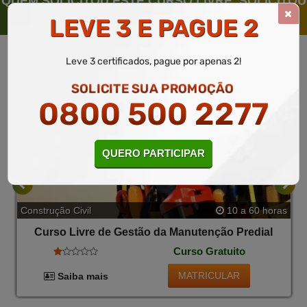
QUEM SOLICITOU ESTE CURSO LIVRE, SOLICITOU
TAMBÉM
LEVE 3 E PAGUE 2
Leve 3 certificados, pague por apenas 2!
SOLICITE SUA PROMOÇÃO
0800 500 2277
QUERO PARTICIPAR
Construção Civil
10 a 60 horas
Curso Livre de Gestão da Manutenção Predial
Curso Gratuito
MATRICULAR
Saiba mais