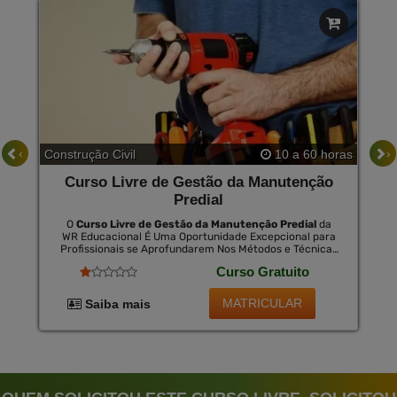
‹
›
Construção Civil
10 a 60 horas
Curso Livre de Gestão da Manutenção
Predial
O
Curso Livre de Gestão da Manutenção Predial
da
WR Educacional É Uma Oportunidade Excepcional para
Profissionais se Aprofundarem Nos Métodos e Técnicas
Necessárias para Uma Gestão Eficaz da Manutenção de
Curso Gratuito
Edifícios. o Curso Fornece Conhecimentos Que
Abrangem Aspectos Legais, Técnicos e Administrativos,
Essencial para o Sucesso na Área de Construção Civil.
MATRICULAR
Saiba mais
Importante Destacar Que ao Término do Curso É
Oferecida a Opção de Certificar-Se, Que É Válido em
Todo o Brasil, Mediante o Pagamento de Uma Pequena
Taxa.