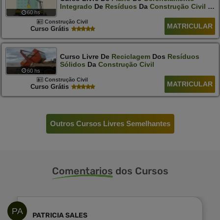
Integrado
De
Resíduos
Da
Construção
Civil
-
60 hs
Pgircc
Construção Civil
MATRICULAR
Curso Grátis
Curso Livre De
Reciclagem
Dos
Resíduos
Sólidos
Da
Construção
Civil
60 hs
Construção Civil
MATRICULAR
Curso Grátis
Outros Cursos Livres Semelhantes
Comentarios
dos Cursos
PA
PATRICIA SALES