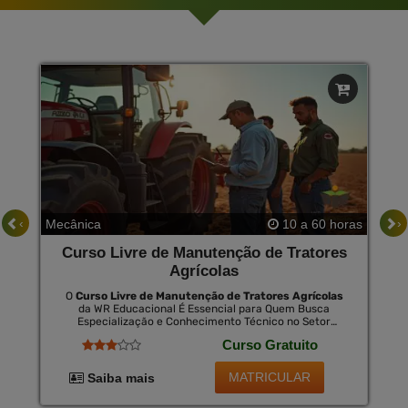
‹
›
Mecânica
10 a 60 horas
Curso Livre de Manutenção de Tratores
Agrícolas
O
Curso Livre de Manutenção de Tratores Agrícolas
da WR Educacional É Essencial para Quem Busca
Especialização e Conhecimento Técnico no Setor
Agrícola. com Foco em Práticas de Diagnóstico, Reparo
Curso Gratuito
e Manutenção Preventiva de Tratores, Este Curso
Equipa os Alunos com Competências Cruciais para a
Manutenção Eficaz da Maquinaria. Este É Um Passo
MATRICULAR
Saiba mais
Decisivo para Profissionalização e Aprimoramento
Técnico, com a Possibilidade de Receber Um