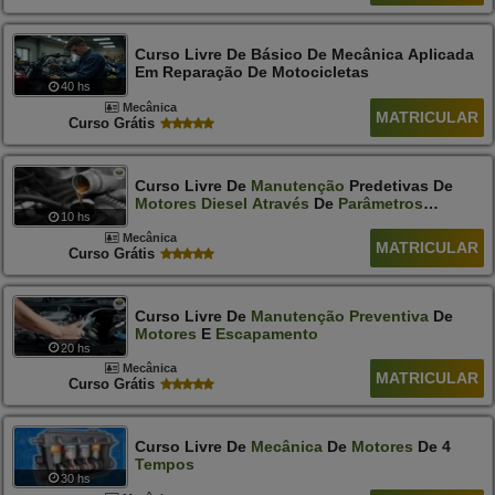
Curso Livre De Básico De Mecânica Aplicada
Em Reparação De Motocicletas
40 hs
Mecânica
MATRICULAR
Curso Grátis
Curso Livre De
Manutenção
Predetivas De
Motores
Diesel
Através
De
Parâmetros
10 hs
Operacionais
Mecânica
MATRICULAR
Curso Grátis
Curso Livre De
Manutenção
Preventiva
De
Motores
E
Escapamento
20 hs
Mecânica
MATRICULAR
Curso Grátis
Curso Livre De
Mecânica
De
Motores
De 4
Tempos
30 hs