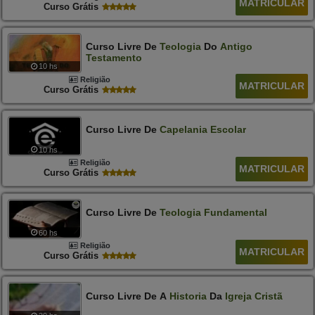
MATRICULAR
Curso Grátis
Curso Livre De
Teologia
Do
Antigo
Testamento
10 hs
Religião
MATRICULAR
Curso Grátis
Curso Livre De
Capelania
Escolar
10 hs
Religião
MATRICULAR
Curso Grátis
Curso Livre De
Teologia
Fundamental
60 hs
Religião
MATRICULAR
Curso Grátis
Curso Livre De A
Historia
Da
Igreja
Cristã