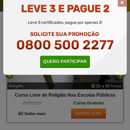
TAMBÉM
LEVE 3 E PAGUE 2
Leve 3 certificados, pague por apenas 2!
SOLICITE SUA PROMOÇÃO
0800 500 2277
QUERO PARTICIPAR
Religião
10 a 60 horas
Curso Livre de Religião Nas Escolas Públicas
Curso Gratuito
MATRICULAR
Saiba mais