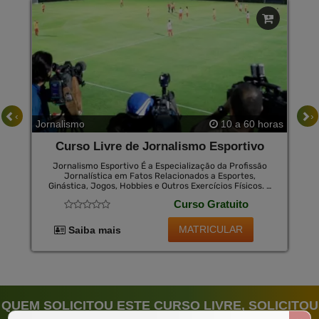
‹
›
Jornalismo
10 a 60 horas
Curso Livre de Jornalismo Esportivo
Jornalismo Esportivo É a Especialização da Profissão
Jornalística em Fatos Relacionados a Esportes,
Ginástica, Jogos, Hobbies e Outros Exercícios Físicos. o
Jornalismo Esportivo É Uma Especialidade Que
Curso Gratuito
Apresenta Alto Risco de Preconceito, Pois Tanto
Jornalistas Quanto Leitores Têm Preferências por
Determinados Times Ou Atletas. Assim, os Profissionais
MATRICULAR
Saiba mais
da Área Devem Estar Atentos à Paixão Ou Rejeição Pois
Seu Texto Pode Facilmente Ofender Seu Público e Seus
Colegas.
QUEM SOLICITOU ESTE CURSO LIVRE, SOLICITOU