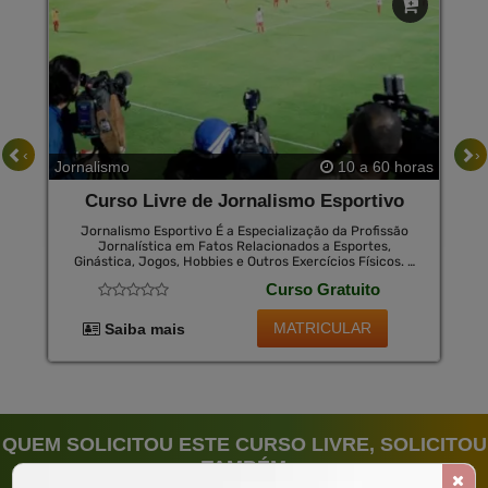
‹
›
Jornalismo
10 a 60 horas
Curso Livre de Jornalismo Esportivo
Jornalismo Esportivo É a Especialização da Profissão
Jornalística em Fatos Relacionados a Esportes,
Ginástica, Jogos, Hobbies e Outros Exercícios Físicos. o
Jornalismo Esportivo É Uma Especialidade Que
Curso Gratuito
Apresenta Alto Risco de Preconceito, Pois Tanto
Jornalistas Quanto Leitores Têm Preferências por
Determinados Times Ou Atletas. Assim, os Profissionais
MATRICULAR
Saiba mais
da Área Devem Estar Atentos à Paixão Ou Rejeição Pois
Seu Texto Pode Facilmente Ofender Seu Público e Seus
Colegas.
QUEM SOLICITOU ESTE CURSO LIVRE, SOLICITOU
TAMBÉM