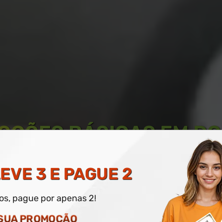
NOÇÕES BÁSICAS EM D
O TRABALHO
EVE 3 E PAGUE 2
dos, pague por apenas 2!
O DIGITAL E IMPRESSO OPCIONAL
 SUA PROMOÇÃO