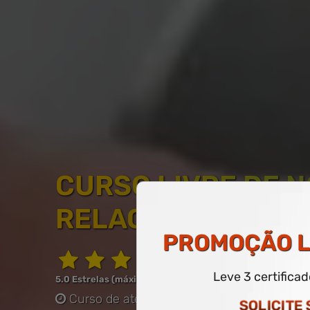
CURSO LIVRE DE 
RELACIONADAS A
PROMOÇÃO
L
Leve 3 certifica
5.0 Estrelas (máximo de 5.0)
Curso de até 60 horas
-
COM CERTIFICAD
SOLICITE