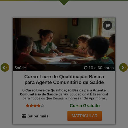
‹
›
Saúde
10 a 60 horas
Curso Livre de Qualificação Básica
para Agente Comunitário de Saúde
O
Curso Livre de Qualificação Básica para Agente
Comunitário de Saúde
da WR Educacional É Essencial
para Todos os Que Desejam Ingressar Ou Aprimorar
Seus Conhecimentos no Campo da Saúde Comunitária.
Curso Gratuito
Este Curso Proporciona Um Entendimento Profundo
das Responsabilidades e Técnicas Necessárias para Ser
Eficaz na Promoção da Saúde Nas Comunidades. ao
MATRICULAR
Saiba mais
Concluir o Curso, os Alunos Poderão Optar Pelo
Certificado Válido em Todo o Brasil, Mediante Uma
Pequena Taxa.