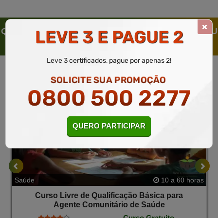
QUEM SOLICITOU ESTE CURSO LIVRE, SOLICITOU
LEVE 3 E PAGUE 2
TAMBÉM
Leve 3 certificados, pague por apenas 2!
SOLICITE SUA PROMOÇÃO
0800 500 2277
QUERO PARTICIPAR
Saúde
10 a 60 horas
Curso Livre de Qualificação Básica para
Agente Comunitário de Saúde
Curso Gratuito