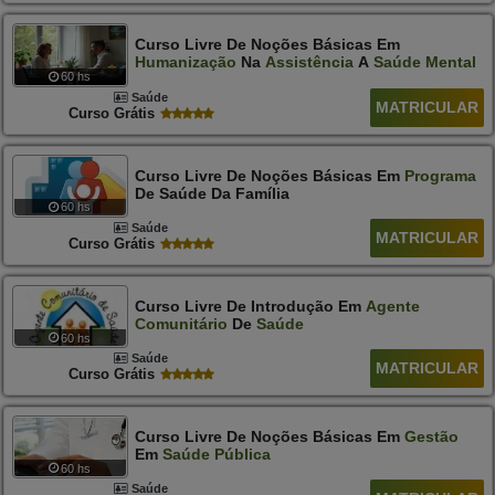
Curso Livre De Noções Básicas Em
Humanização
Na
Assistência
A
Saúde
Mental
60 hs
Saúde
MATRICULAR
Curso Grátis
Curso Livre De Noções Básicas Em
Programa
De Saúde Da Família
60 hs
Saúde
MATRICULAR
Curso Grátis
Curso Livre De Introdução Em
Agente
Comunitário
De
Saúde
60 hs
Saúde
MATRICULAR
Curso Grátis
Curso Livre De Noções Básicas Em
Gestão
Em
Saúde
Pública
60 hs
Saúde