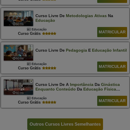
Curso Livre De
Metodologias
Ativas
Na
Educação
60 hs
Educação
MATRICULAR
Curso Grátis
Curso Livre De
Pedagogia
E
Educação
Infantil
60 hs
Educação
MATRICULAR
Curso Grátis
Curso Livre De A
Importância
Da
Ginástica
Enquanto
Conteúdo
Da
Educação
Física
60 hs
Escolar
Educação
MATRICULAR
Curso Grátis
Outros Cursos Livres Semelhantes