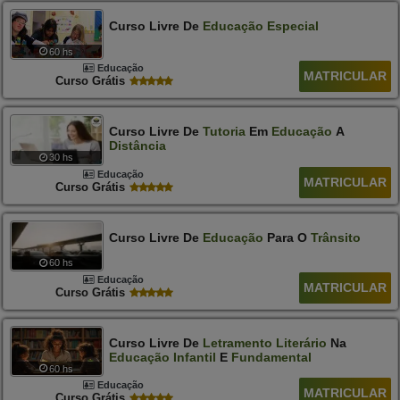
Curso Livre De
Educação
Especial
60 hs
Educação
MATRICULAR
Curso Grátis
Curso Livre De
Tutoria
Em
Educação
A
Distância
30 hs
Educação
MATRICULAR
Curso Grátis
Curso Livre De
Educação
Para O
Trânsito
60 hs
Educação
MATRICULAR
Curso Grátis
Curso Livre De
Letramento
Literário
Na
Educação
Infantil
E
Fundamental
60 hs
Educação
MATRICULAR
Curso Grátis