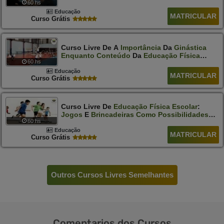
60 hs
Educação
MATRICULAR
Curso Grátis
Curso Livre De A
Importância
Da
Ginástica
Enquanto
Conteúdo
Da
Educação
Física
60 hs
Escolar
Educação
MATRICULAR
Curso Grátis
Curso Livre De
Educação
Física
Escolar
:
Jogos
E
Brincadeiras
Como
Possibilidades
60 hs
De
Emancipação
Do
Sujeito
Educação
MATRICULAR
Curso Grátis
Outros Cursos Livres Semelhantes
Comentarios
dos Cursos