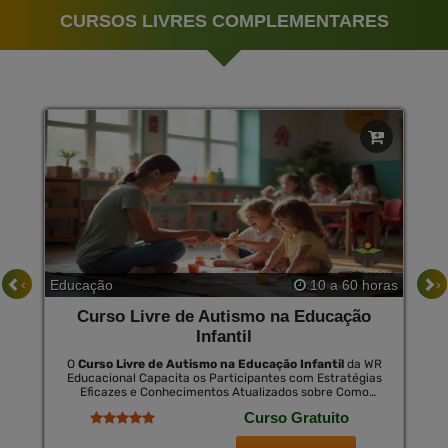
CURSOS LIVRES COMPLEMENTARES
‹
›
Educação
10 a 60 horas
Curso Livre de Autismo na Educação
Infantil
O
Curso Livre de Autismo na Educação Infantil
da WR
Educacional Capacita os Participantes com Estratégias
Eficazes e Conhecimentos Atualizados sobre Como
Educar Crianças com Autismo. Esta Formação É Crucial
Curso Gratuito
para Fomentar Um Ambiente Inclusivo Que Valoriza as
Diferenças e Maximiza o Potencial de Cada Criança. ao