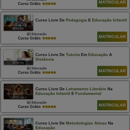
MATRICULAR
Curso Grátis
Curso Livre De
Pedagogia
E
Educação
Infantil
60 hs
Educação
MATRICULAR
Curso Grátis
Curso Livre De
Tutoria
Em
Educação
A
Distância
30 hs
Educação
MATRICULAR
Curso Grátis
Curso Livre De
Letramento
Literário
Na
Educação
Infantil
E
Fundamental
60 hs
Educação
MATRICULAR
Curso Grátis
Curso Livre De
Metodologias
Ativas
Na
Educação