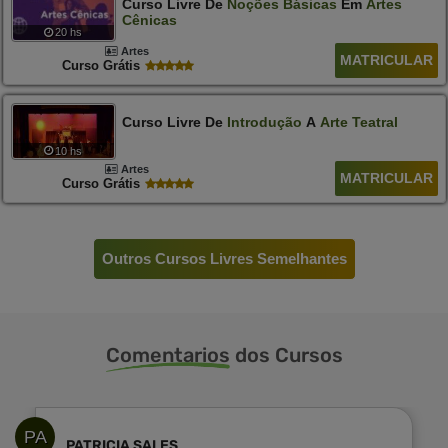
Curso Livre De
Noções
Básicas
Em
Artes
Cênicas
20 hs
Artes
MATRICULAR
Curso Grátis
Curso Livre De
Introdução
A
Arte
Teatral
10 hs
Artes
MATRICULAR
Curso Grátis
Outros Cursos Livres Semelhantes
Comentarios
dos Cursos
PA
PATRICIA SALES