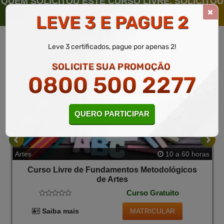
QUEM SOLICITOU ESTE CURSO LIVRE, SOLICITOU
TAMBÉM
LEVE 3 E PAGUE 2
Leve 3 certificados, pague por apenas 2!
SOLICITE SUA PROMOÇÃO
0800 500 2277
QUERO PARTICIPAR
Artes
10 a 60 horas
Curso Livre de Fundamentos Metodológicos
de Artes
Curso Gratuito
MATRICULAR
Saiba mais