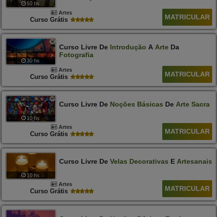
50 hs
Artes
MATRICULAR
Curso Grátis
Curso Livre De
Introdução
A
Arte
Da
Fotografia
30 hs
Artes
MATRICULAR
Curso Grátis
Curso Livre De
Noções
Básicas
De
Arte
Sacra
10 hs
Artes
MATRICULAR
Curso Grátis
Curso Livre De
Velas
Decorativas
E
Artesanais
10 hs
Artes
MATRICULAR
Curso Grátis