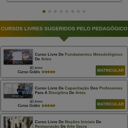
CURSOS LIVRES SUGERIDOS PELO PEDAGÓGICO
Curso Livre De
Fundamentos
Metodológicos
De
Artes
60 hs
Artes
MATRICULAR
Curso Grátis
Curso Livre De
Capacitação
Dos
Professores
Para A
Disciplina
De
Artes
60 hs
Artes
MATRICULAR
Curso Grátis
Curso Livre De
Noções
Iniciais
De
Restauração
De
Arte
Sacra