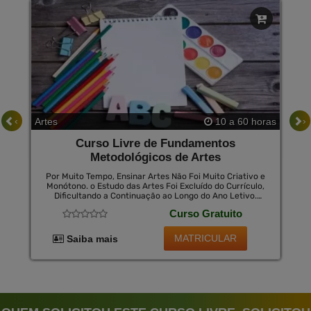
‹
›
Artes
10 a 60 horas
Curso Livre de Fundamentos
Metodológicos de Artes
Por Muito Tempo, Ensinar Artes Não Foi Muito Criativo e
Monótono. o Estudo das Artes Foi Excluído do Currículo,
Dificultando a Continuação ao Longo do Ano Letivo.
Essa Situação Mudou Nas Últimas Duas Décadas Nas
Curso Gratuito
Escolas Brasileiras. Atualmente Atua-Se na Criação,
Reflexão e Avaliação de Obras de Arte. o Curso Livre
Visa, Portanto, os Fundamentos Metodológicos de
MATRICULAR
Saiba mais
Artes Como Base para a Formação Analítica e Crítica
sobre as Questões Artísticas e Culturais, Aperfeiçoando
os Conteúdos na Grade de Artes.