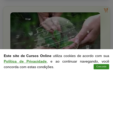
Este site de Cursos Online
utiliza cookies de acordo com sua
Política de Privacidade
, e ao continuar navegando, você
concorda com estas condições.
Concordo
Cursos
Aplicativo
Login
Contato
Indústria e Tecnologia
10 a 60 horas
Meio Ambiente e Desenvolvimento Sustentável
Curso Livre
Curso
Gratuito
3,0 · Estrelas
CURSO ON-LINE