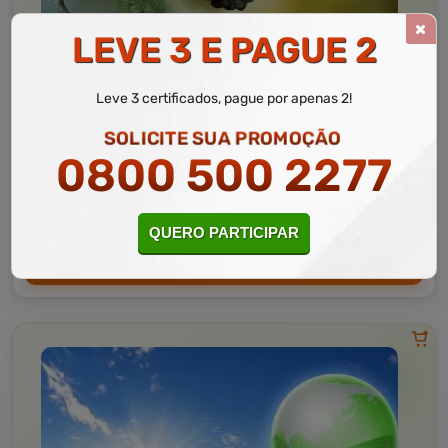
LEVE 3 E PAGUE 2
Meio Ambiente
10 a 60 horas
Leve 3 certificados, pague por apenas 2!
Meio Ambiente e Recursos Sustentáveis
SOLICITE SUA PROMOÇÃO
0800 500 2277
Curso Livre
Curso
Gratuito
3,0 · Estrelas
CURSO ON-LINE
QUERO PARTICIPAR
MATRICULAR AGORA